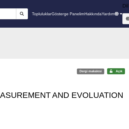
Dil
Topluluklar
Gösterge Panelim
Hakkında
Yardım
Dergi makalesi
Açık
EASUREMENT AND EVOLUATION