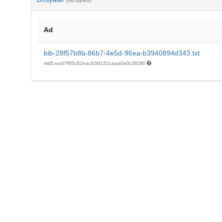
(80 Bytes)
Ad
bib-28f57b8b-86b7-4e5d-96ea-b3940894d343.txt
md5:ead7f85c62eacb39152caaa0e0c383f6