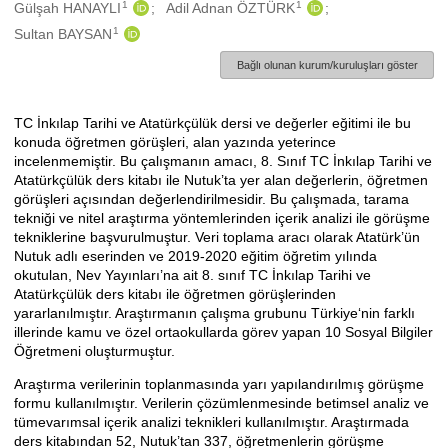
1
1
Oluşturanlar
Gülşah HANAYLI
Adil Adnan ÖZTÜRK
1
Sultan BAYSAN
Bağlı olunan kurum/kuruluşları göster
TC İnkılap Tarihi ve Atatürkçülük dersi ve değerler eğitimi ile bu
Açıklama
konuda öğretmen görüşleri, alan yazında yeterince
incelenmemiştir. Bu çalışmanın amacı, 8. Sınıf TC İnkılap Tarihi ve
Atatürkçülük ders kitabı ile Nutuk’ta yer alan değerlerin, öğretmen
görüşleri açısından değerlendirilmesidir. Bu çalışmada, tarama
tekniği ve nitel araştırma yöntemlerinden içerik analizi ile görüşme
tekniklerine başvurulmuştur. Veri toplama aracı olarak Atatürk’ün
Nutuk adlı eserinden ve 2019-2020 eğitim öğretim yılında
okutulan, Nev Yayınları’na ait 8. sınıf TC İnkılap Tarihi ve
Atatürkçülük ders kitabı ile öğretmen görüşlerinden
yararlanılmıştır. Araştırmanın çalışma grubunu Türkiye‘nin farklı
illerinde kamu ve özel ortaokullarda görev yapan 10 Sosyal Bilgiler
Öğretmeni oluşturmuştur.
Araştırma verilerinin toplanmasında yarı yapılandırılmış görüşme
formu kullanılmıştır. Verilerin çözümlenmesinde betimsel analiz ve
tümevarımsal içerik analizi teknikleri kullanılmıştır. Araştırmada
ders kitabından 52, Nutuk’tan 337, öğretmenlerin görüşme