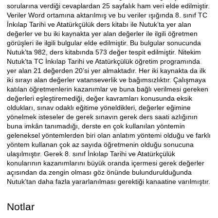
sorularına verdiği cevaplardan 25 sayfalık ham veri elde edilmiştir.
Veriler Word ortamına aktarılmış ve bu veriler ışığında 8. sınıf TC
İnkılap Tarihi ve Atatürkçülük ders kitabı ile Nutuk’ta yer alan
değerler ve bu iki kaynakta yer alan değerler ile ilgili öğretmen
görüşleri ile ilgili bulgular elde edilmiştir. Bu bulgular sonucunda
Nutuk’ta 982, ders kitabında 573 değer tespit edilmiştir. Nitekim
Nutuk’ta TC İnkılap Tarihi ve Atatürkçülük öğretim programında
yer alan 21 değerden 20’si yer almaktadır. Her iki kaynakta da ilk
iki sırayı alan değerler vatanseverlik ve bağımsızlıktır. Çalışmaya
katılan öğretmenlerin kazanımlar ve buna bağlı verilmesi gereken
değerleri eşleştiremediği, değer kavramları konusunda eksik
oldukları, sınav odaklı eğitime yöneldikleri, değerler eğimine
yönelmek isteseler de gerek sınavın gerek ders saati azlığının
buna imkân tanımadığı, derste en çok kullanılan yöntemin
geleneksel yöntemlerden biri olan anlatım yöntemi olduğu ve farklı
yöntem kullanan çok az sayıda öğretmenin olduğu sonucuna
ulaşılmıştır. Gerek 8. sınıf İnkılap Tarihi ve Atatürkçülük
konularının kazanımlarını büyük oranda içermesi gerek değerler
açısından da zengin olması göz önünde bulundurulduğunda
Nutuk’tan daha fazla yararlanılması gerektiği kanaatine varılmıştır.
Notlar