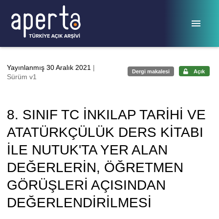
Ana sayfaya geç
Yayınlanmış 30 Aralık 2021
|
Dergi makalesi
Açık
Sürüm v1
8. SINIF TC İNKILAP TARİHİ VE
ATATÜRKÇÜLÜK DERS KİTABI
İLE NUTUK'TA YER ALAN
DEĞERLERİN, ÖĞRETMEN
GÖRÜŞLERİ AÇISINDAN
DEĞERLENDİRİLMESİ