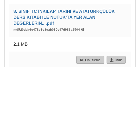
8. SINIF TC İNKILAP TARİHİ VE ATATÜRKÇÜLÜK
DERS KİTABI İLE NUTUK’TA YER ALAN
DEĞERLERİN....pdf
md5:f0dda6e478c3e8cab080e97d986a9504
2.1 MB
Ön İzleme
İndir
379
265
GÖRÜNTÜLEME
İNDIRILENLER
Daha fazla ayrıntı göster