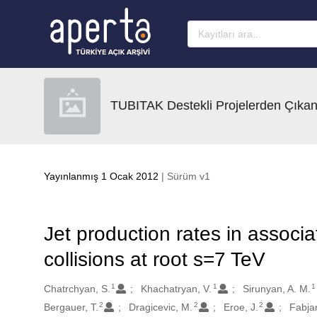
Ana sayfaya geç
TUBITAK Destekli Projelerden Çıkan
Yayınlanmış 1 Ocak 2012
| Sürüm v1
Jet production rates in associ
collisions at root s=7 TeV
1
1
1
Oluşturanlar
Chatrchyan, S.
Khachatryan, V.
Sirunyan, A. M.
2
2
2
Bergauer, T.
Dragicevic, M.
Eroe, J.
Fabja