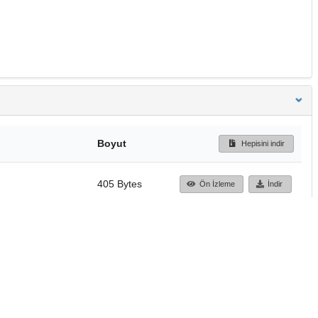
Boyut
Hepisini indir
405 Bytes
Ön İzleme
İndir
Başa dön