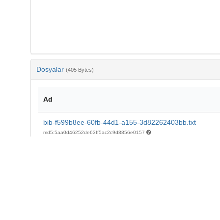
Dosyalar
(405 Bytes)
Ad
bib-f599b8ee-60fb-44d1-a155-3d82262403bb.txt
md5:5aa0d46252de63ff5ac2c9d8856e0157