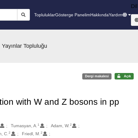
Dil
Topluluklar
Gösterge Panelim
Hakkında
Yardım
 Yayınlar Topluluğu
Dergi makalesi
Açık
ation with W and Z bosons in pp
1
2
Tumasyan, A.
Adam, W.
2
2
n, C.
Friedl, M.