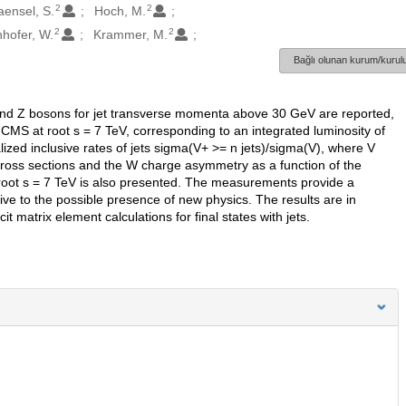
2
2
aensel, S.
Hoch, M.
2
2
hofer, W.
Krammer, M.
Bağlı olunan kurum/kurulu
 and Z bosons for jet transverse momenta above 30 GeV are reported,
CMS at root s = 7 TeV, corresponding to an integrated luminosity of
zed inclusive rates of jets sigma(V+ >= n jets)/sigma(V), where V
Z cross sections and the W charge asymmetry as a function of the
 root s = 7 TeV is also presented. The measurements provide a
ive to the possible presence of new physics. The results are in
t matrix element calculations for final states with jets.