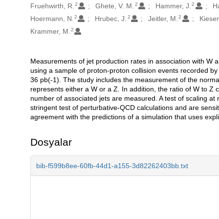
2
2
2
Fruehwirth, R.
Ghete, V. M.
Hammer, J.
H
2
2
2
Hoermann, N.
Hrubec, J.
Jeitler, M.
Kiesen
2
Krammer, M.
Measurements of jet production rates in association with W
Açıklama
using a sample of proton-proton collision events recorded by 
36 pb(-1). The study includes the measurement of the normali
represents either a W or a Z. In addition, the ratio of W to 
number of associated jets are measured. A test of scaling at
stringent test of perturbative-QCD calculations and are sensit
agreement with the predictions of a simulation that uses explici
Dosyalar
bib-f599b8ee-60fb-44d1-a155-3d82262403bb.txt