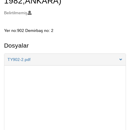
1982,ANKARA)
Oluşturanlar
Belirtilmemiş
Yer no:902 Demirbaş no: 2
Açıklama
Dosyalar
TY902-2.pdf