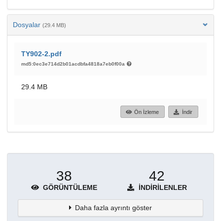
Dosyalar
(29.4 MB)
TY902-2.pdf
md5:0ec3e714d2b01acdbfa4818a7eb0f00a
29.4 MB
Ön İzleme
İndir
38
42
GÖRÜNTÜLEME
İNDIRILENLER
Daha fazla ayrıntı göster