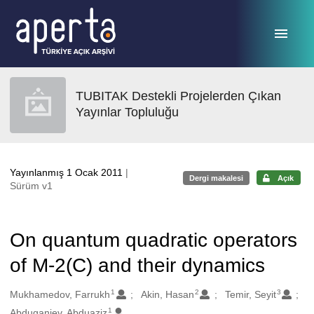
Ana sayfaya geç
TUBITAK Destekli Projelerden Çıkan
Yayınlar Topluluğu
Yayınlanmış 1 Ocak 2011
|
Dergi makalesi
Açık
Sürüm v1
On quantum quadratic operators
of M-2(C) and their dynamics
1
2
3
Oluşturanlar
Mukhamedov, Farrukh
Akin, Hasan
Temir, Seyit
1
Abduganiev, Abduaziz