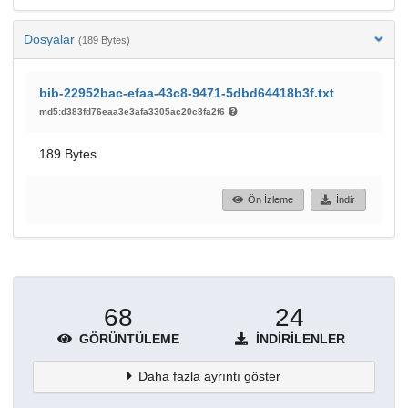
Dosyalar
(189 Bytes)
bib-22952bac-efaa-43c8-9471-5dbd64418b3f.txt
md5:d383fd76eaa3e3afa3305ac20c8fa2f6
189 Bytes
Ön İzleme
İndir
68
24
GÖRÜNTÜLEME
İNDIRILENLER
Daha fazla ayrıntı göster