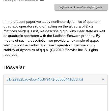
Bağlı olunan kurum/kuruluşları göster
In the present paper we study nonlinear dynamics of quantum
Açıklama
quadratic operators (q.q.o.) acting on the algebra of 2 x 2
matrices M-2(C). First, we describe q.q.o. with Haar state as well
as quadratic operators with the Kadison-Schwarz property. By
means of such a description we provide an example of q.q.o.
which is not the Kadison-Schwarz operator. Then we study
stability of dynamics of q.q.o. (C) 2010 Elsevier Inc. All rights
reserved.
Dosyalar
bib-22952bac-efaa-43c8-9471-5dbd64418b3f.txt