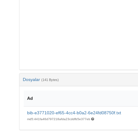
Dosyalar
(141 Bytes)
Ad
bib-e3771020-ef65-4cc4-b0a2-6e24fd08750f.txt
md5:441fa46d797218afda23cddfb5e377eb