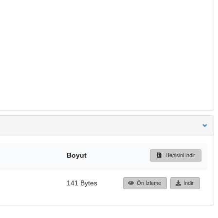
Boyut
Hepisini indir
141 Bytes
Ön İzleme
İndir