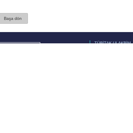
Başa dön
TÜBİTAK ULAKBİM
Ulusal Akademik Ağ v
Merkezi
Cahit Arf Bilgi Merke
© 2018 Tüm Hakları 