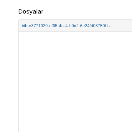
Dosyalar
bib-e3771020-ef65-4cc4-b0a2-6e24fd08750f.txt