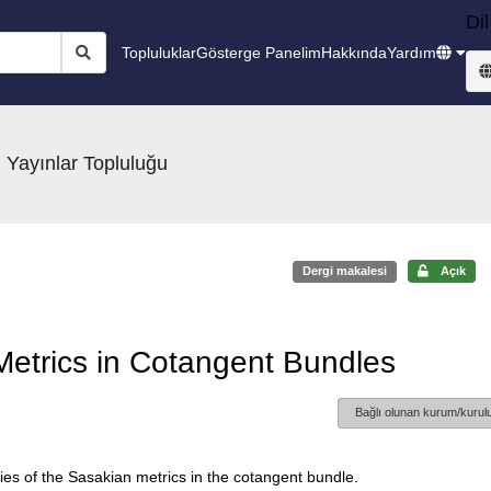
Dil
Topluluklar
Gösterge Panelim
Hakkında
Yardım
 Yayınlar Topluluğu
Dergi makalesi
Açık
Metrics in Cotangent Bundles
Bağlı olunan kurum/kurulu
ties of the Sasakian metrics in the cotangent bundle.