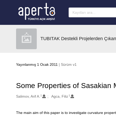
Ana sayfaya geç
TUBITAK Destekli Projelerden Çıkan
Yayınlanmış 1 Ocak 2011
| Sürüm v1
Some Properties of Sasakian 
1
1
Oluşturanlar
Salimov, Arif A.
Agca, Filiz
The main aim of this paper is to investigate curvature proper
Açıklama