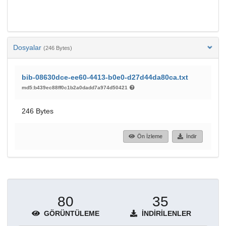
Dosyalar
(246 Bytes)
bib-08630dce-ee60-4413-b0e0-d27d44da80ca.txt
md5:b439ec88ff0c1b2a0dadd7a974d50421
246 Bytes
Ön İzleme
İndir
80
35
GÖRÜNTÜLEME
İNDIRILENLER