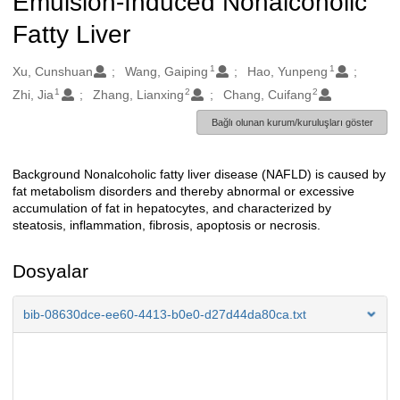
Emulsion-Induced Nonalcoholic
Fatty Liver
1
1
Oluşturanlar
Xu, Cunshuan
Wang, Gaiping
Hao, Yunpeng
1
2
2
Zhi, Jia
Zhang, Lianxing
Chang, Cuifang
Bağlı olunan kurum/kuruluşları göster
Background Nonalcoholic fatty liver disease (NAFLD) is caused by
Açıklama
fat metabolism disorders and thereby abnormal or excessive
accumulation of fat in hepatocytes, and characterized by
steatosis, inflammation, fibrosis, apoptosis or necrosis.
Dosyalar
bib-08630dce-ee60-4413-b0e0-d27d44da80ca.txt