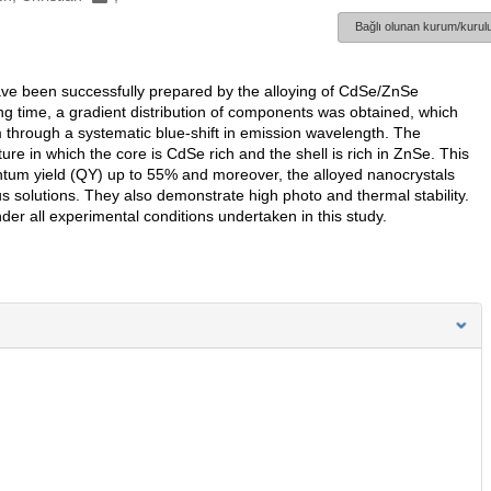
Bağlı olunan kurum/kurulu
ve been successfully prepared by the alloying of CdSe/ZnSe
ng time, a gradient distribution of components was obtained, which
m through a systematic blue-shift in emission wavelength. The
re in which the core is CdSe rich and the shell is rich in ZnSe. This
antum yield (QY) up to 55% and moreover, the alloyed nanocrystals
 solutions. They also demonstrate high photo and thermal stability.
r all experimental conditions undertaken in this study.