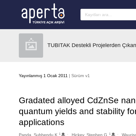
Ana sayfaya geç
TUBITAK Destekli Projelerden Çıkan
Yayınlanmış 1 Ocak 2011
| Sürüm v1
Gradated alloyed CdZnSe nano
quantum yields and stability fo
applications
1
1
Oluşturanlar
Panda, Subhendu K.
Hickey, Stephen G.
Waurisc