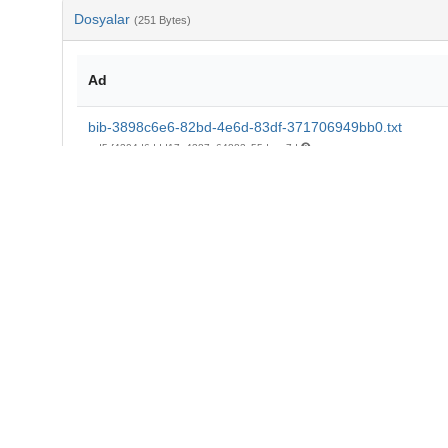
Dosyalar
(251 Bytes)
Ad
bib-3898c6e6-82bd-4e6d-83df-371706949bb0.txt
md5:f4304d6ddd17a4387a64883c55deec7d