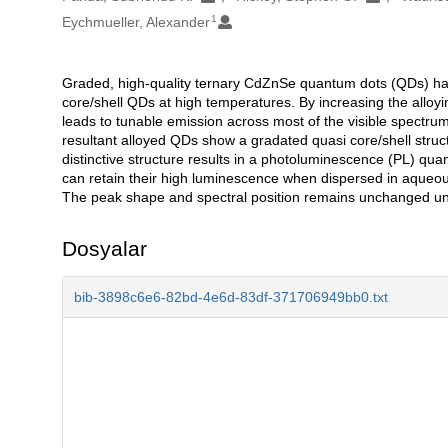
1
Eychmueller, Alexander
Graded, high-quality ternary CdZnSe quantum dots (QDs) ha
Açıklama
core/shell QDs at high temperatures. By increasing the alloyi
leads to tunable emission across most of the visible spectru
resultant alloyed QDs show a gradated quasi core/shell structu
distinctive structure results in a photoluminescence (PL) qu
can retain their high luminescence when dispersed in aqueous
The peak shape and spectral position remains unchanged unde
Dosyalar
bib-3898c6e6-82bd-4e6d-83df-371706949bb0.txt