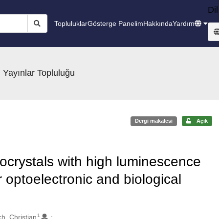
Dil
Topluluklar
Gösterge Panelim
Hakkında
Yardım
 Yayınlar Topluluğu
Dergi makalesi
Açık
crystals with high luminescence
r optoelectronic and biological
1
h, Christian