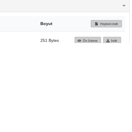
Boyut
Hepisini indir
251 Bytes
Ön İzleme
İndir
Başa dön
TÜBİTAK ULAKBİM
Ulusal Akademik Ağ v
Merkezi
Cahit Arf Bilgi Merke
© 2018 Tüm Hakları 