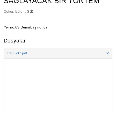
SAĞLAYACAK BİR YÖNTEM
Oluşturanlar
Çoker, Bülent G
Yer no:69 Demirbaş no: 87
Açıklama
Dosyalar
TY69-87.pdf