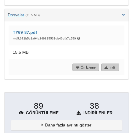
Dosyalar
(15.5 MB)
TY69-87.pdf
md5:071b5c1a04a349625539db40dfa7a559
15.5 MB
Ön İzleme
İndir
89
38
GÖRÜNTÜLEME
İNDIRILENLER
Daha fazla ayrıntı göster