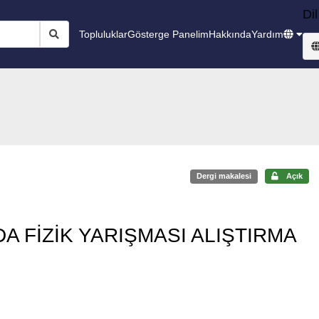
Dil
Topluluklar
Gösterge Panelim
Hakkında
Yardım
Dergi makalesi
Açık
A FİZİK YARIŞMASI ALIŞTIRMA