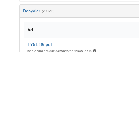
Dosyalar
(2.1 MB)
Ad
TY51-86.pdf
md5:e7066a50d8c2f455bc6cba3bb4536519