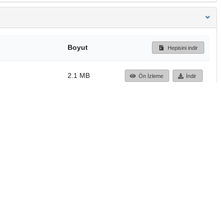
Boyut
Hepisini indir
2.1 MB
Ön İzleme
İndir
Başa dön
TÜBİTAK ULAKBİM
Ulusal Akademik Ağ v
Merkezi
Cahit Arf Bilgi Merke