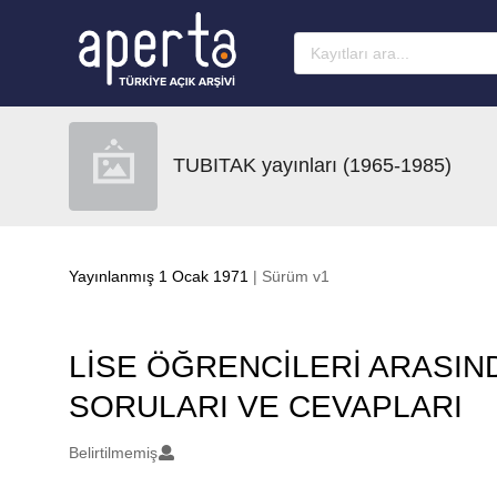
Ana sayfaya geç
TUBITAK yayınları (1965-1985)
Yayınlanmış 1 Ocak 1971
| Sürüm v1
LİSE ÖĞRENCİLERİ ARASIND
SORULARI VE CEVAPLARI
Oluşturanlar
Belirtilmemiş