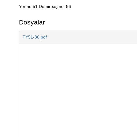
Yer no:51 Demirbaş no: 86
Açıklama
Dosyalar
TY51-86.pdf