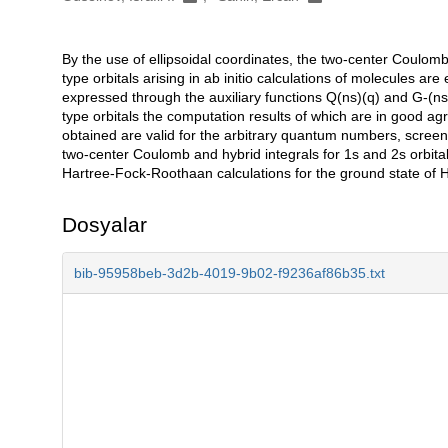
By the use of ellipsoidal coordinates, the two-center Coulomb
Açıklama
type orbitals arising in ab initio calculations of molecules are 
expressed through the auxiliary functions Q(ns)(q) and G-(ns
type orbitals the computation results of which are in good agr
obtained are valid for the arbitrary quantum numbers, screeni
two-center Coulomb and hybrid integrals for 1s and 2s orbital
Hartree-Fock-Roothaan calculations for the ground state of H
Dosyalar
bib-95958beb-3d2b-4019-9b02-f9236af86b35.txt