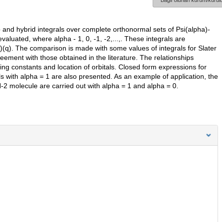
Bağlı olunan kurum/kurulu
 and hybrid integrals over complete orthonormal sets of Psi(alpha)-
evaluated, where alpha - 1, 0, -1, -2,...,. These integrals are
)(q). The comparison is made with some values of integrals for Slater
eement with those obtained in the literature. The relationships
ng constants and location of orbitals. Closed form expressions for
s with alpha = 1 are also presented. As an example of application, the
-2 molecule are carried out with alpha = 1 and alpha = 0.