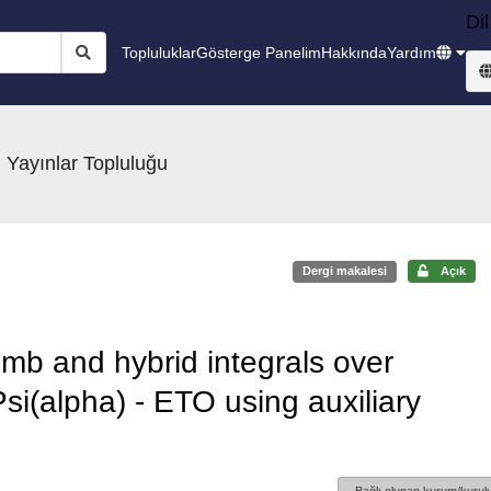
Dil
Topluluklar
Gösterge Panelim
Hakkında
Yardım
 Yayınlar Topluluğu
Dergi makalesi
Açık
mb and hybrid integrals over
si(alpha) - ETO using auxiliary