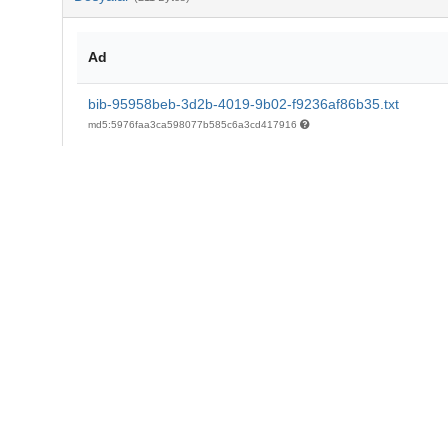
Ad
bib-95958beb-3d2b-4019-9b02-f9236af86b35.txt
md5:5976faa3ca598077b585c6a3cd417916