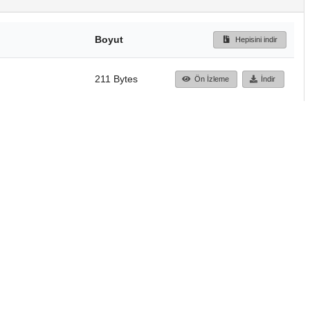
Boyut
Hepisini indir
211 Bytes
Ön İzleme
İndir
Başa dön
TÜBİTAK ULAKBİM
Ulusal Akademik Ağ v
Merkezi
Cahit Arf Bilgi Merke
© 2018 Tüm Hakları 