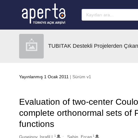
Ana sayfaya geç
TUBITAK Destekli Projelerden Çıkan
Yayınlanmış 1 Ocak 2011
| Sürüm v1
Evaluation of two-center Coulo
complete orthonormal sets of P
functions
1
1
Oluşturanlar
Guseinov, Israfil I.
Sahin, Ercan