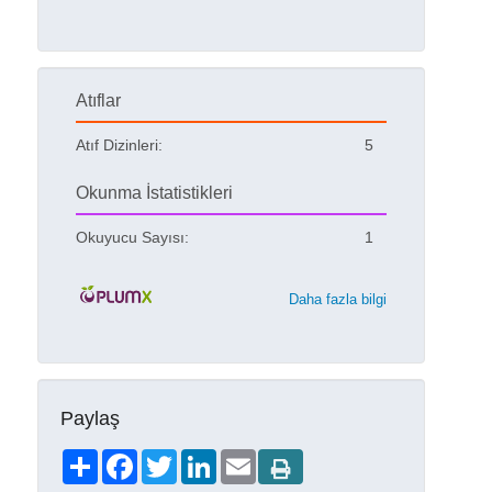
Atıflar
Atıf Dizinleri:
5
Okunma İstatistikleri
Okuyucu Sayısı:
1
Daha fazla bilgi
Paylaş
Share
Facebook
Twitter
LinkedIn
Email