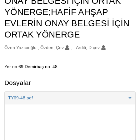
ONAY BELGESİ İÇİN ORTAK
YÖNERGE;HAFİF AHŞAP
EVLERİN ONAY BELGESİ İÇİN
ORTAK YÖNERGE
Oluşturanlar
Özen Yazıcıoğlu , Özden, Çev.
Arditi, D.çev.
Yer no:69 Demirbaş no: 48
Açıklama
Dosyalar
TY69-48.pdf