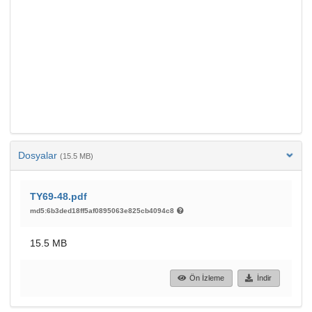
Dosyalar
(15.5 MB)
TY69-48.pdf
md5:6b3ded18ff5af0895063e825cb4094c8
15.5 MB
Ön İzleme
İndir