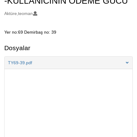
-KULLANICININ ÖDEME GÜCÜ
Oluşturanlar
Aktüre,teoman
Yer no:69 Demirbaş no: 39
Açıklama
Dosyalar
TY69-39.pdf