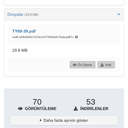
Dosyalar
(29.8 MB)
TY69-39.pdf
md5:a09d326c747dc1477606dd176dead67c
29.8 MB
Ön İzleme
İndir
70
53
GÖRÜNTÜLEME
İNDIRILENLER
Daha fazla ayrıntı göster