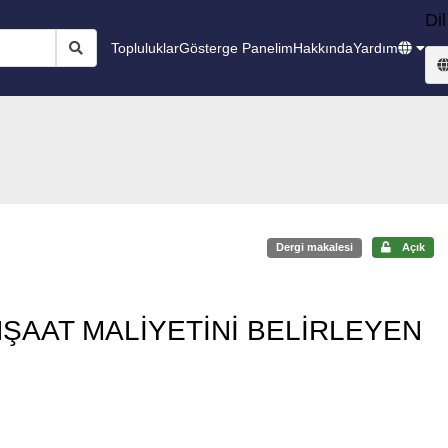
Dil
Topluluklar
Gösterge Panelim
Hakkında
Yardım
Dergi makalesi
Açık
NŞAAT MALİYETİNİ BELİRLEYEN