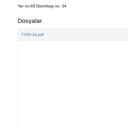
Yer no:69 Demirbaş no: 34
Açıklama
Dosyalar
TY69-34.pdf