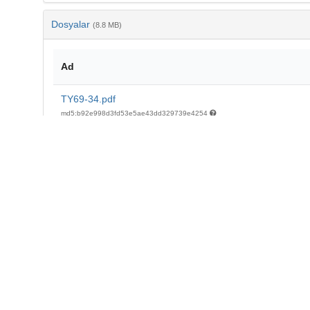
Dosyalar
(8.8 MB)
Ad
TY69-34.pdf
md5:b92e998d3fd53e5ae43dd329739e4254