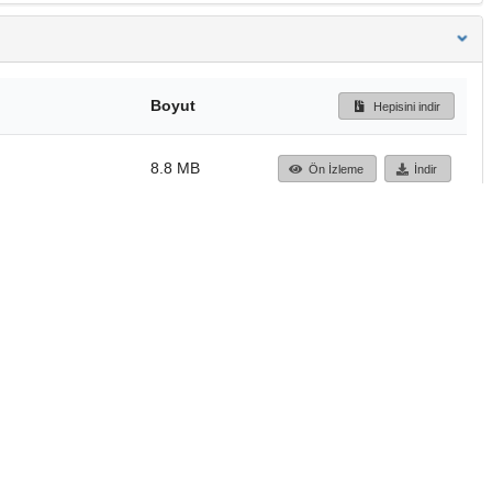
Boyut
Hepisini indir
8.8 MB
Ön İzleme
İndir
Başa dön
TÜBİTAK ULAKBİM
Ulusal Akademik Ağ v
Merkezi
Cahit Arf Bilgi Merke