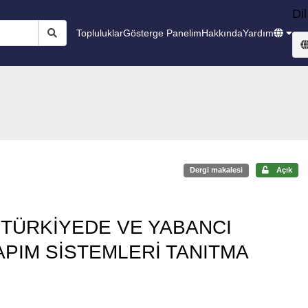
Dil
Topluluklar
Gösterge Panelim
Hakkında
Yardım
Dergi makalesi
Açık
 TÜRKİYEDE VE YABANCI
PIM SİSTEMLERİ TANITMA