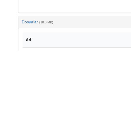
Dosyalar
(18.6 MB)
Ad
TY69-17.pdf
md5:3989099cbcc9f2c0f4830cf171102442