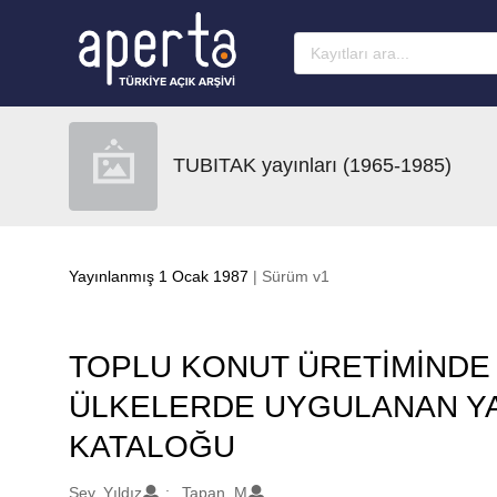
Ana sayfaya geç
TUBITAK yayınları (1965-1985)
Yayınlanmış 1 Ocak 1987
| Sürüm v1
TOPLU KONUT ÜRETİMİNDE
ÜLKELERDE UYGULANAN YA
KATALOĞU
Oluşturanlar
Sey, Yıldız
Tapan, M