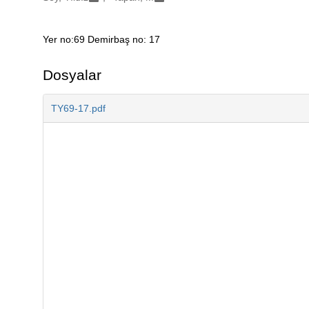
Yer no:69 Demirbaş no: 17
Açıklama
Dosyalar
TY69-17.pdf