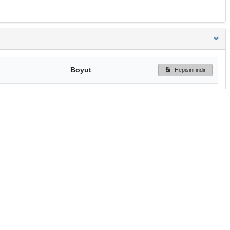
Boyut
Hepisini indir
18.6 MB
Ön İzleme
İndir
Başa dön
TÜBİTAK ULAKBİM
Ulusal Akademik Ağ v