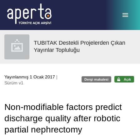
Ana sayfaya geç
TUBITAK Destekli Projelerden Çıkan
Yayınlar Topluluğu
Yayınlanmış 1 Ocak 2017
|
Dergi makalesi
Açık
Sürüm v1
Non-modifiable factors predict
discharge quality after robotic
partial nephrectomy