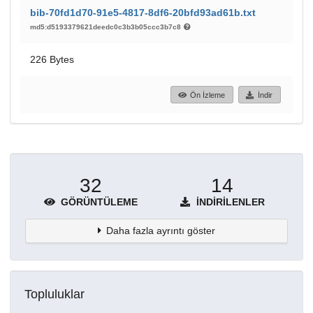
bib-70fd1d70-91e5-4817-8df6-20bfd93ad61b.txt
md5:d5193379621deedc0c3b3b05ccc3b7c8
226 Bytes
Ön İzleme
İndir
32
14
GÖRÜNTÜLEME
İNDIRILENLER
Daha fazla ayrıntı göster
Topluluklar