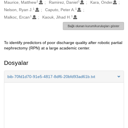
1
1
Oluşturanlar
Maurice, Matthew
Ramirez, Daniel
Kara, Onder
1
1
Nelson, Ryan J.
Caputo, Peter A.
1
1
Malkoc, Ercan
Kaouk, Jihad H.
Bağlı olunan kurum/kuruluşları göster
To identify predictors of poor discharge quality after robotic partial
Açıklama
nephrectomy (RPN) at a large academic center.
Dosyalar
bib-70fd1d70-91e5-4817-8df6-20bfd93ad61b.txt