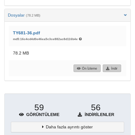
Dosyalar
(78.2 MB)
TY681-36.pdf
md5:16c4cd4d0e46ea5c3ce882ac8d116b4e
78.2 MB
Ön İzleme
İndir
59
56
GÖRÜNTÜLEME
İNDIRILENLER
Daha fazla ayrıntı göster