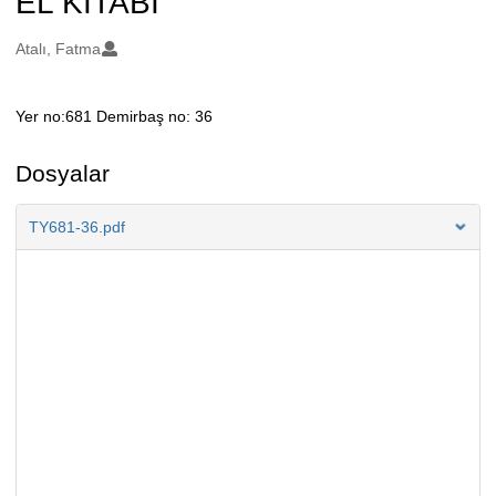
EL KİTABI
Oluşturanlar
Atalı, Fatma
Yer no:681 Demirbaş no: 36
Açıklama
Dosyalar
TY681-36.pdf