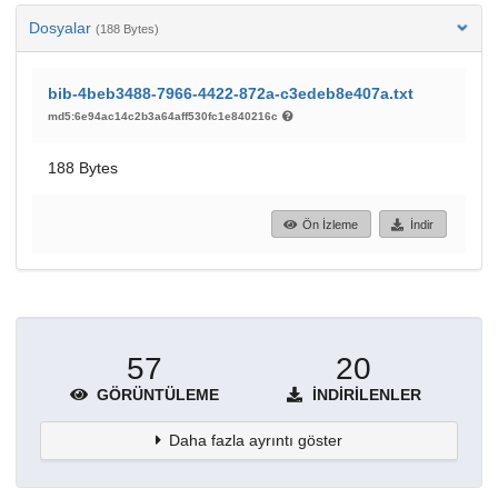
Dosyalar
(188 Bytes)
bib-4beb3488-7966-4422-872a-c3edeb8e407a.txt
md5:6e94ac14c2b3a64aff530fc1e840216c
188 Bytes
Ön İzleme
İndir
57
20
GÖRÜNTÜLEME
İNDIRILENLER
Daha fazla ayrıntı göster