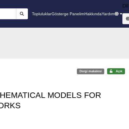
Dil
Topluluklar
Gösterge Panelim
Hakkında
Yardım
Dergi makalesi
Açık
THEMATICAL MODELS FOR
WORKS