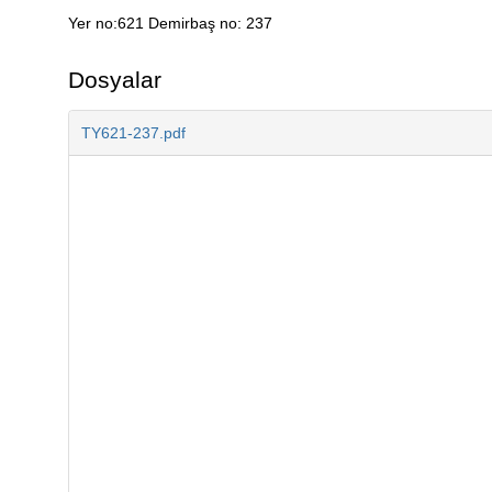
Yer no:621 Demirbaş no: 237
Açıklama
Dosyalar
TY621-237.pdf