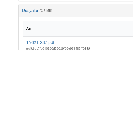
Dosyalar
(3.6 MB)
Ad
TY621-237.pdf
md5:9dc7fe640150d52029f05e978485ff0d