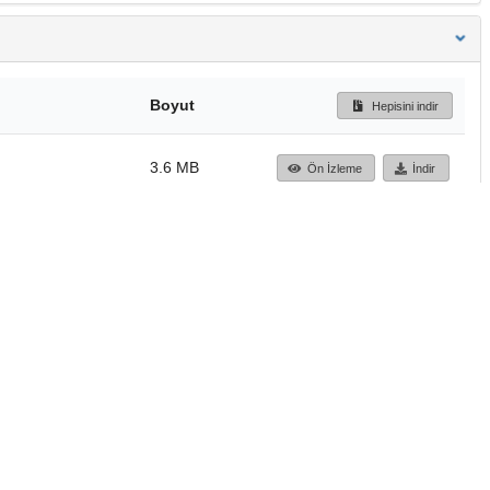
Boyut
Hepisini indir
3.6 MB
Ön İzleme
İndir
Başa dön
TÜBİTAK ULAKBİM
Ulusal Akademik Ağ v
Merkezi
Cahit Arf Bilgi Merke