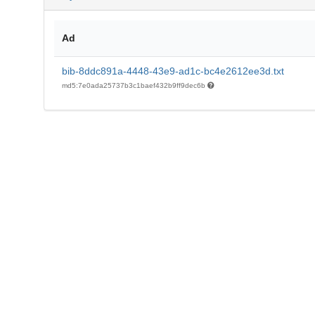
Ad
bib-8ddc891a-4448-43e9-ad1c-bc4e2612ee3d.txt
md5:7e0ada25737b3c1baef432b9ff9dec6b