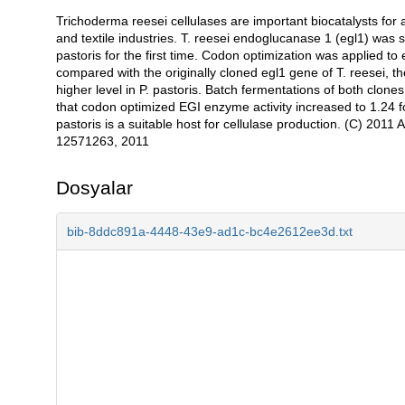
Trichoderma reesei cellulases are important biocatalysts for a
Açıklama
and textile industries. T. reesei endoglucanase 1 (egl1) was s
pastoris for the first time. Codon optimization was applied to 
compared with the originally cloned egl1 gene of T. reesei, 
higher level in P. pastoris. Batch fermentations of both clon
that codon optimized EGI enzyme activity increased to 1.24 fo
pastoris is a suitable host for cellulase production. (C) 2011
12571263, 2011
Dosyalar
bib-8ddc891a-4448-43e9-ad1c-bc4e2612ee3d.txt