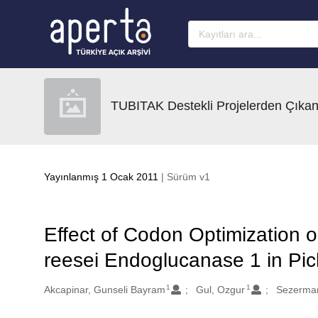
Ana sayfaya geç
TUBITAK Destekli Projelerden Çıkan
Yayınlanmış 1 Ocak 2011
| Sürüm v1
Effect of Codon Optimization 
reesei Endoglucanase 1 in Pich
1
1
Oluşturanlar
Akcapinar, Gunseli Bayram
Gul, Ozgur
Sezerma