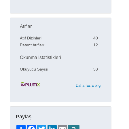
Atıflar
Atıf Dizinleri:
40
Patent Atıfları:
12
Okunma İstatistikleri
Okuyucu Sayısı:
53
Daha fazla bilgi
Paylaş
Share
Facebook
Twitter
LinkedIn
Email