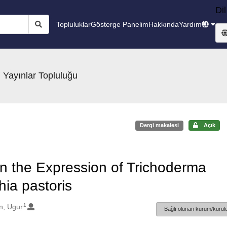
Dil
Topluluklar
Gösterge Panelim
Hakkında
Yardım
 Yayınlar Topluluğu
Dergi makalesi
Açık
on the Expression of Trichoderma
ia pastoris
1
n, Ugur
Bağlı olunan kurum/kurulu