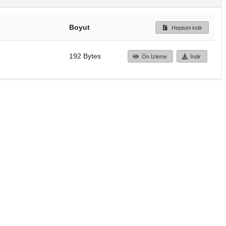
Boyut
Hepisini indir
192 Bytes
Ön İzleme
İndir
Başa dön
TÜBİTAK ULAKBİM
Ulusal Akademik Ağ v
Merkezi
Cahit Arf Bilgi Merke
© 2018 Tüm Hakları 