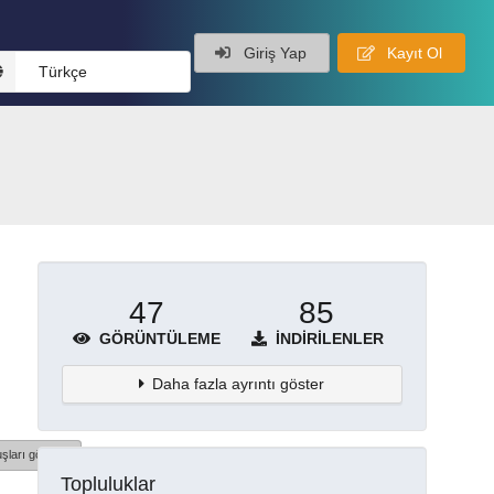
Giriş Yap
Kayıt Ol
Türkçe
47
85
GÖRÜNTÜLEME
İNDIRILENLER
Daha fazla ayrıntı göster
şları göster
Topluluklar