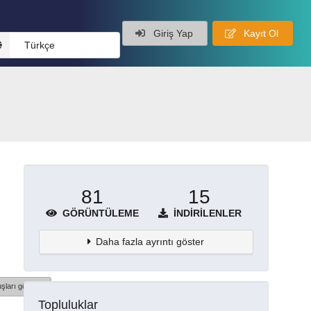
Giriş Yap
Kayıt Ol
Türkçe
81
15
GÖRÜNTÜLEME
İNDIRILENLER
Daha fazla ayrıntı göster
şları göster
Topluluklar