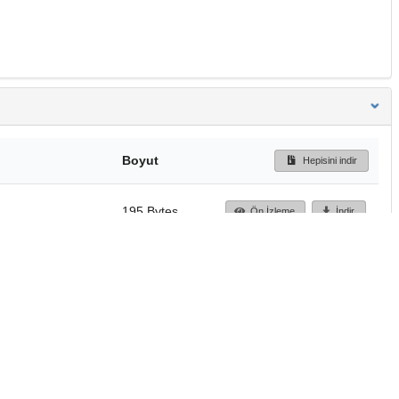
Boyut
Hepisini indir
195 Bytes
Ön İzleme
İndir
Başa dön