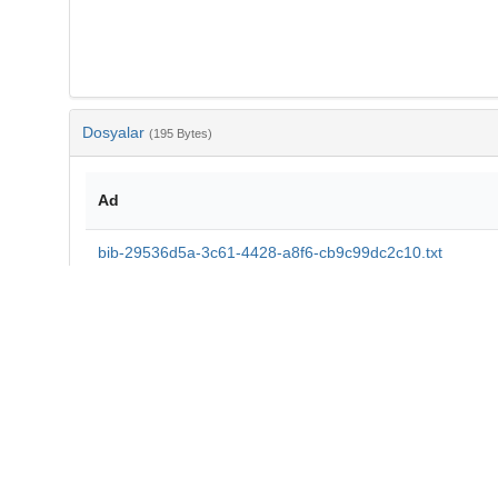
Dosyalar
(195 Bytes)
Ad
bib-29536d5a-3c61-4428-a8f6-cb9c99dc2c10.txt
md5:e42fc9a86c07e2a6b47657ce6780a006