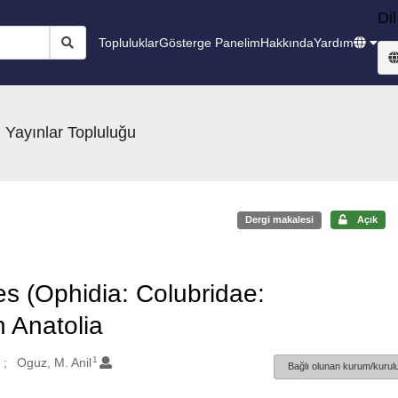
Dil
Topluluklar
Gösterge Panelim
Hakkında
Yardım
 Yayınlar Topluluğu
Dergi makalesi
Açık
s (Ophidia: Colubridae:
n Anatolia
1
Oguz, M. Anil
Bağlı olunan kurum/kurulu