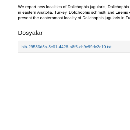
We report new localities of Dolichophis jugularis, Dolichophis
Açıklama
in eastern Anatolia, Turkey. Dolichophis schmidti and Eirenis 
present the easternmost locality of Dolichophis jugularis in 
Dosyalar
bib-29536d5a-3c61-4428-a8f6-cb9c99dc2c10.txt