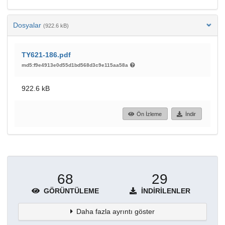
Dosyalar
(922.6 kB)
TY621-186.pdf
md5:f9e4913e0d55d1bd568d3c9e115aa58a
922.6 kB
Ön İzleme
İndir
68
29
GÖRÜNTÜLEME
İNDIRILENLER
Daha fazla ayrıntı göster