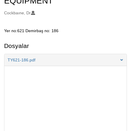
EQUIPMENT
Oluşturanlar
Cockbaıne, Dr
Yer no:621 Demirbaş no: 186
Açıklama
Dosyalar
TY621-186.pdf