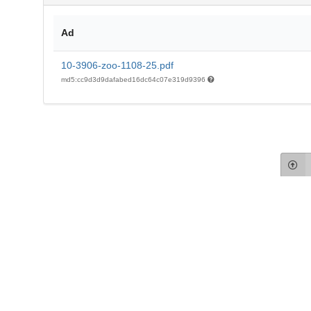
Ad
10-3906-zoo-1108-25.pdf
md5:cc9d3d9dafabed16dc64c07e319d9396