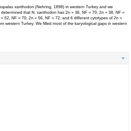
ospalax xanthodon (Nehring, 1898) in western Turkey and we
 determined that N. xanthodon has 2n = 36, NF = 70; 2n = 38, NF =
= 52, NF = 70; 2n = 56, NF = 72; and 6 different cytotypes of 2n =
om western Turkey. We filled most of the karyological gaps in western