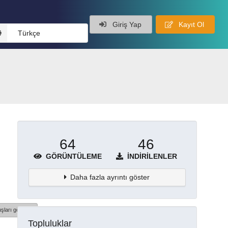
Giriş Yap
Kayıt Ol
Türkçe
64
46
GÖRÜNTÜLEME
İNDIRILENLER
Daha fazla ayrıntı göster
şları göster
Topluluklar