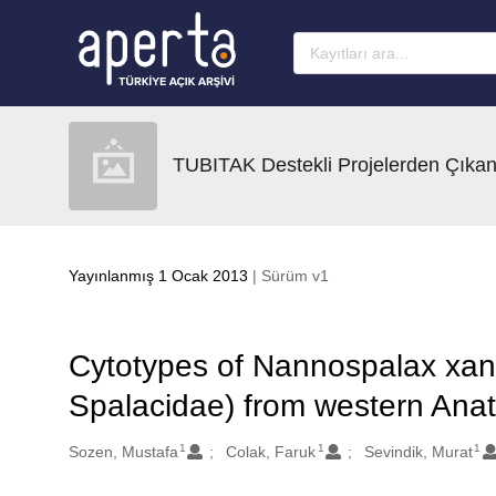
Ana sayfaya geç
TUBITAK Destekli Projelerden Çıkan
Yayınlanmış 1 Ocak 2013
| Sürüm v1
Cytotypes of Nannospalax xan
Spalacidae) from western Anat
1
1
1
Oluşturanlar
Sozen, Mustafa
Colak, Faruk
Sevindik, Murat