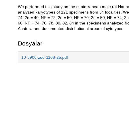
We performed this study on the subterranean mole rat Nann
Açıklama
analyzed karyotypes of 121 specimens from 54 localities. We
74; 2n = 40, NF = 72; 2n = 50, NF = 70; 2n = 50, NF = 74; 2n 
60, NF = 74, 76, 78, 80, 82, 84 in the specimens analyzed fr
Anatolia and documented distributional areas of cytotypes.
Dosyalar
10-3906-zoo-1108-25.pdf