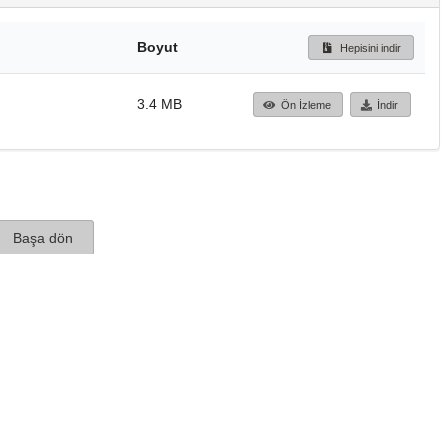
Boyut
Hepisini indir
3.4 MB
Ön İzleme
İndir
Başa dön
TÜBİTAK ULAKBİM
Ulusal Akademik Ağ v
Merkezi
Cahit Arf Bilgi Merke
© 2018 Tüm Hakları 