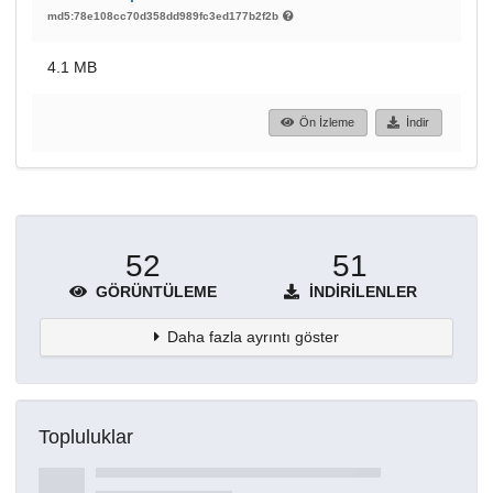
md5:78e108cc70d358dd989fc3ed177b2f2b
4.1 MB
Ön İzleme
İndir
52
51
GÖRÜNTÜLEME
İNDIRILENLER
Daha fazla ayrıntı göster
Topluluklar