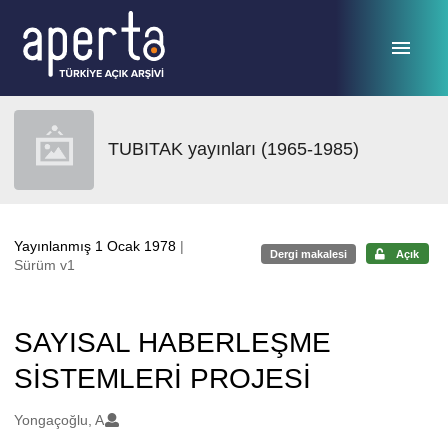
Ana sayfaya geç
TUBITAK yayınları (1965-1985)
Yayınlanmış 1 Ocak 1978
|
Dergi makalesi
Açık
Sürüm v1
SAYISAL HABERLEŞME
SİSTEMLERİ PROJESİ
Oluşturanlar
Yongaçoğlu, A