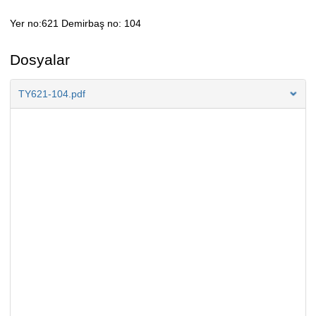
Yer no:621 Demirbaş no: 104
Açıklama
Dosyalar
TY621-104.pdf