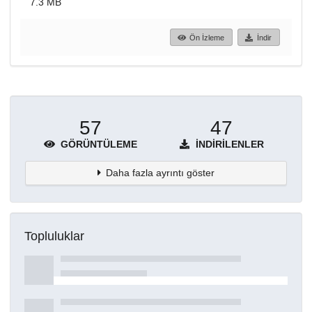
7.3 MB
Ön İzleme
İndir
57
47
GÖRÜNTÜLEME
İNDIRILENLER
Daha fazla ayrıntı göster
Topluluklar