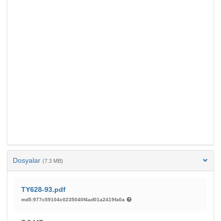
Dosyalar
(7.3 MB)
TY628-93.pdf
md5:977c59104c0235040f4ad01a2419fa0a