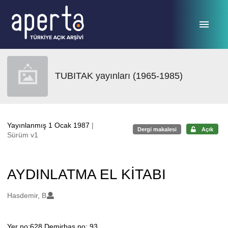
Ana sayfaya geç
TUBITAK yayınları (1965-1985)
Yayınlanmış 1 Ocak 1987
|
Dergi makalesi
Açık
Sürüm v1
AYDINLATMA EL KİTABI
Oluşturanlar
Hasdemir, B
Yer no:628 Demirbaş no: 93