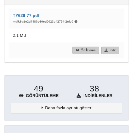
TY628-77.pdf
md5:9b1c2d4480c60cd0023eff2754f2efe0
2.1 MB
Ön İzleme
İndir
49
38
GÖRÜNTÜLEME
İNDIRILENLER
Daha fazla ayrıntı göster