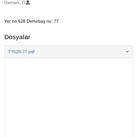
Oluşturanlar
Damarlı, O
Yer no:628 Demirbaş no: 77
Açıklama
Dosyalar
TY628-77.pdf