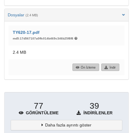
Dosyalar
(2.4 MB)
TY620-17.pdf
md5:17d567107a0ffc014b469c346b25f8f8
2.4 MB
Ön İzleme
İndir
77
39
GÖRÜNTÜLEME
İNDIRILENLER
Daha fazla ayrıntı göster