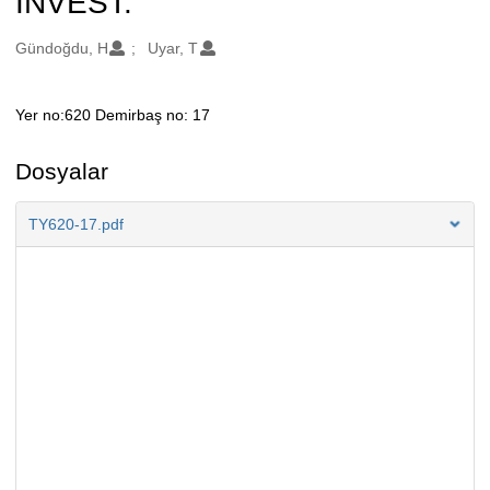
INVEST.
Oluşturanlar
Gündoğdu, H
Uyar, T
Yer no:620 Demirbaş no: 17
Açıklama
Dosyalar
TY620-17.pdf