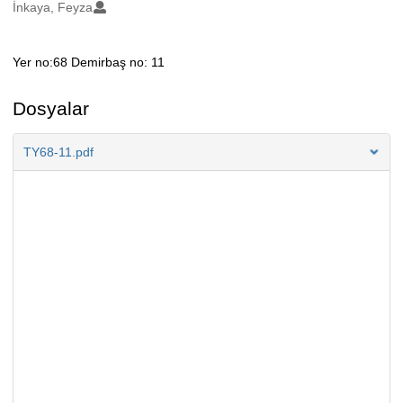
Oluşturanlar
İnkaya, Feyza
Yer no:68 Demirbaş no: 11
Açıklama
Dosyalar
TY68-11.pdf