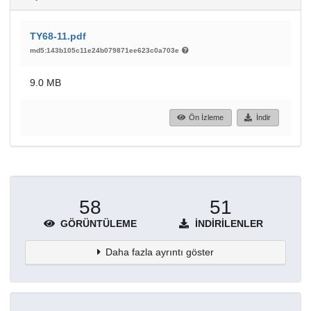
TY68-11.pdf
md5:143b105c11e24b079871ee623c0a703e
9.0 MB
Ön İzleme
İndir
58
51
GÖRÜNTÜLEME
İNDIRILENLER
Daha fazla ayrıntı göster