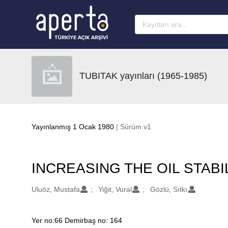
Ana sayfaya geç
TUBITAK yayınları (1965-1985)
Yayınlanmış 1 Ocak 1980
| Sürüm v1
INCREASING THE OIL STABI
Oluşturanlar
Uluöz, Mustafa
Yiğit, Vural
Gözlü, Sıtkı
Yer no:66 Demirbaş no: 164
Açıklama