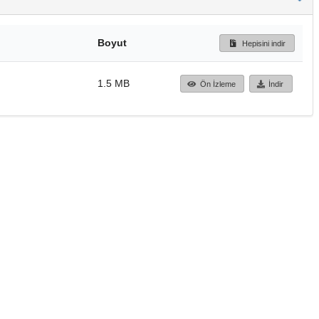
Boyut
Hepisini indir
1.5 MB
Ön İzleme
İndir
Başa dön
TÜBİTAK ULAKBİM
Ulusal Akademik Ağ v
Merkezi
Cahit Arf Bilgi Merke
© 2018 Tüm Hakları 