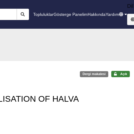
Dil
Topluluklar
Gösterge Panelim
Hakkında
Yardım
Dergi makalesi
Açık
LISATION OF HALVA