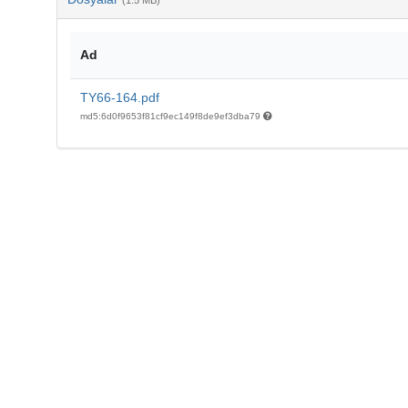
(1.5 MB)
Ad
TY66-164.pdf
md5:6d0f9653f81cf9ec149f8de9ef3dba79