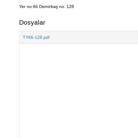
Yer no:66 Demirbaş no: 128
Açıklama
Dosyalar
TY66-128.pdf