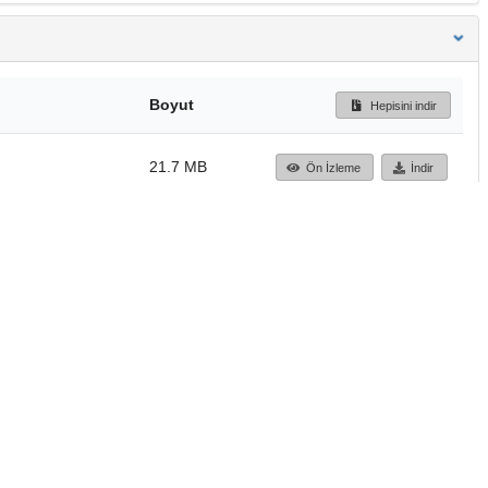
Boyut
Hepisini indir
21.7 MB
Ön İzleme
İndir
Başa dön
TÜBİTAK ULAKBİM
Ulusal Akademik Ağ v
Merkezi
Cahit Arf Bilgi Merke