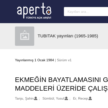
Ana sayfaya geç
TUBITAK yayınları (1965-1985)
Yayınlanmış 1 Ocak 1984
| Sürüm v1
EKMEĞİN BAYATLAMASINI GE
MADDELERİ ÜZERİDE ÇALI
Oluşturanlar
Tanju, Şahin
Sümbül, Yusuf
Er, Recep