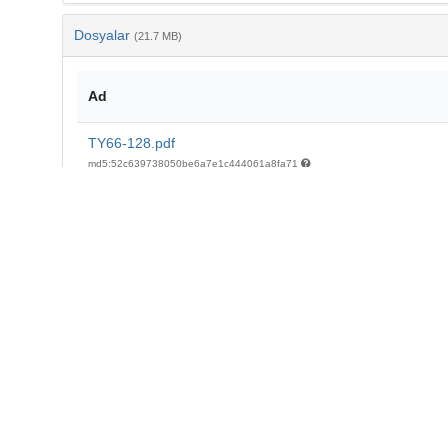
Dosyalar
(21.7 MB)
Ad
TY66-128.pdf
md5:52c639738050be6a7e1c444061a8fa71