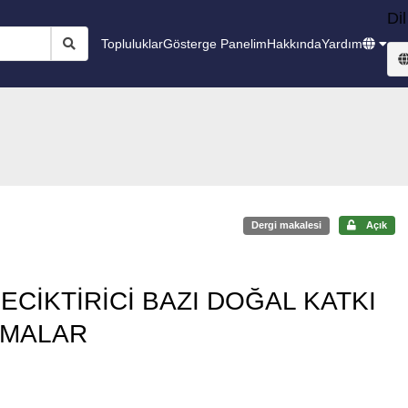
Dil
Topluluklar
Gösterge Panelim
Hakkında
Yardım
Dergi makalesi
Açık
CİKTİRİCİ BAZI DOĞAL KATKI
ŞMALAR