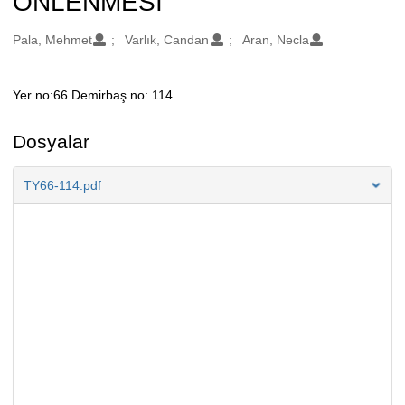
ÖNLENMESİ
Oluşturanlar
Pala, Mehmet
Varlık, Candan
Aran, Necla
Yer no:66 Demirbaş no: 114
Açıklama
Dosyalar
TY66-114.pdf