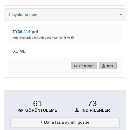
Dosyalar
(8.1 MB)
TY66-114.pdf
md5:54d42d3b560b0f5dcc0ffca4fcf7f87c
8.1 MB
Ön İzleme
İndir
61
73
GÖRÜNTÜLEME
İNDIRILENLER
Daha fazla ayrıntı göster