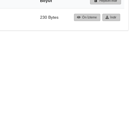
Boyut
Hepisini indir
230 Bytes
Ön İzleme
İndir
Başa dön
TÜBİTAK ULAKBİM
Ulusal Akademik Ağ v
Merkezi
Cahit Arf Bilgi Merke
© 2018 Tüm Hakları 