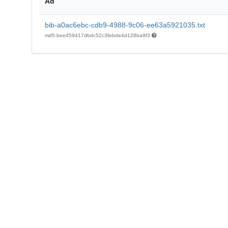
Ad
bib-a0ac6ebc-cdb9-4988-9c06-ee63a5921035.txt
md5:bee459417dbdc52c3febde4d128ba9f3