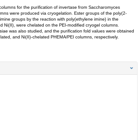
el columns for the purification of invertase from Saccharomyces
umns were produced via cryogelation. Ester groups of the poly(2-
mine groups by the reaction with poly(ethylene imine) in the
nd Ni(II), were chelated on the PEI-modified cryogel columns.
siae was also studied, and the purification fold values were obtained
elated, and Ni(II)-chelated PHEMA/PEI columns, respectively.