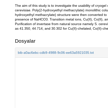
The aim of this study is to investigate the usability of cryog
Açıklama
cerevisiae. Poly(2-hydroxyethyl methacrylate) monolithic col
hydroxyethyl methacrylate) structure were then converted to i
presence of NaHCO3. Transition metal ions, Cu(II), Co(II), a
Purification of invertase from natural source namely S. cerevi
as 41.350, 44.714, and 30.302 for Cu(II)-chelated, Co(II)-ch
Dosyalar
bib-a0ac6ebc-cdb9-4988-9c06-ee63a5921035.txt