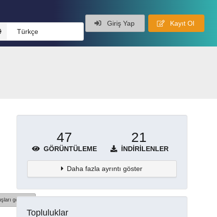
Giriş Yap
Kayıt Ol
Türkçe
47
21
GÖRÜNTÜLEME
İNDIRILENLER
Daha fazla ayrıntı göster
şları göster
Topluluklar