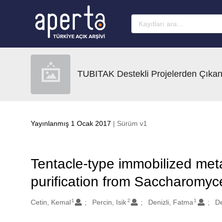
Ana sayfaya geç
TUBITAK Destekli Projelerden Çıkan
Yayınlanmış 1 Ocak 2017
| Sürüm v1
Tentacle-type immobilized metal
purification from Saccharomyc
1
2
1
Oluşturanlar
Cetin, Kemal
Percin, Isik
Denizli, Fatma
De