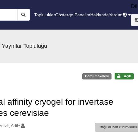
Dil
Topluluklar
Gösterge Panelim
Hakkında
Yardım
 Yayınlar Topluluğu
Dergi makalesi
Açık
 affinity cryogel for invertase
es cerevisiae
1
nizli, Adil
Bağlı olunan kurum/kurulu