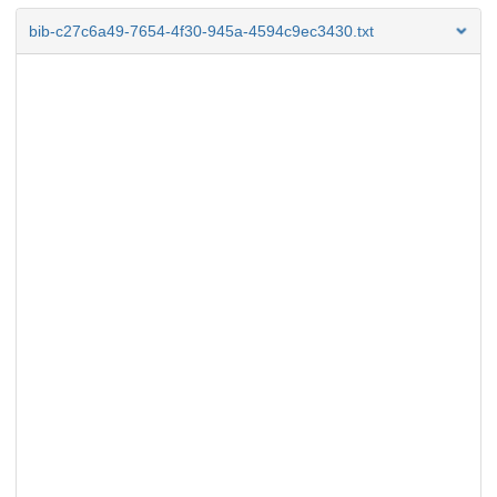
bib-c27c6a49-7654-4f30-945a-4594c9ec3430.txt