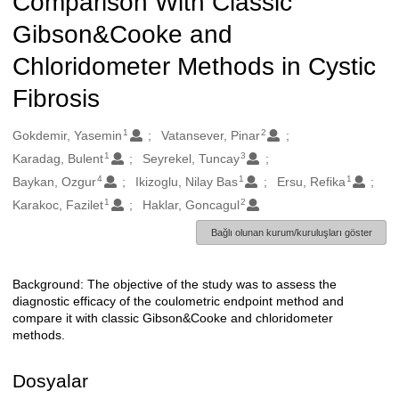
Comparison With Classic
Gibson&Cooke and
Chloridometer Methods in Cystic
Fibrosis
1
2
Oluşturanlar
Gokdemir, Yasemin
Vatansever, Pinar
1
3
Karadag, Bulent
Seyrekel, Tuncay
4
1
1
Baykan, Ozgur
Ikizoglu, Nilay Bas
Ersu, Refika
1
2
Karakoc, Fazilet
Haklar, Goncagul
Bağlı olunan kurum/kuruluşları göster
Background: The objective of the study was to assess the
Açıklama
diagnostic efficacy of the coulometric endpoint method and
compare it with classic Gibson&Cooke and chloridometer
methods.
Dosyalar