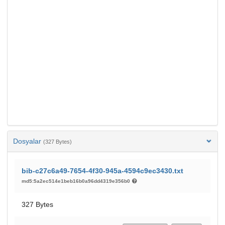
Dosyalar
(327 Bytes)
bib-c27c6a49-7654-4f30-945a-4594c9ec3430.txt
md5:5a2ec514e1beb16b0a96dd4319e356b0
327 Bytes