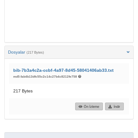
Dosyalar
(217 Bytes)
bib-7b3a4c2a-ccbf-4a97-8d45-58041406ab33.txt
md5:fab4b13dfc55c2c14c27b4c8212fe758
217 Bytes
Ön İzleme
İndir