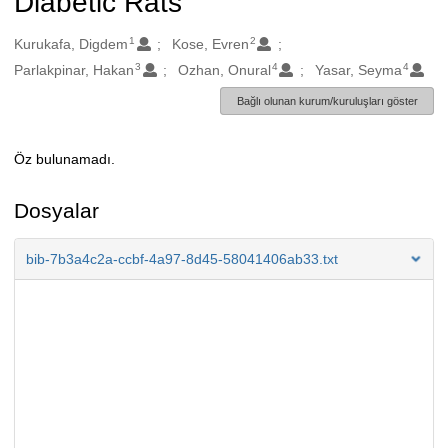
Diabetic Rats
1
2
Oluşturanlar
Kurukafa, Digdem
Kose, Evren
3
4
4
Parlakpinar, Hakan
Ozhan, Onural
Yasar, Seyma
Bağlı olunan kurum/kuruluşları göster
Öz bulunamadı.
Açıklama
Dosyalar
bib-7b3a4c2a-ccbf-4a97-8d45-58041406ab33.txt