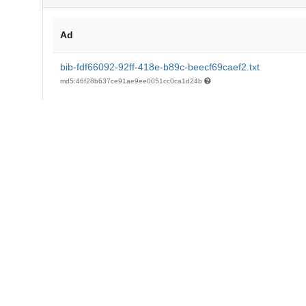
Ad
bib-fdf66092-92ff-418e-b89c-beecf69caef2.txt
md5:46f28b637ce91ae9ee0051cc0ca1d24b