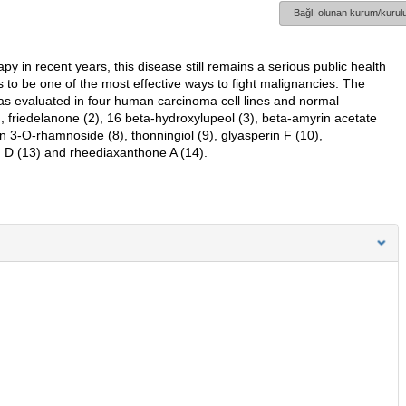
Bağlı olunan kurum/kurulu
 in recent years, this disease still remains a serious public health
to be one of the most effective ways to fight malignancies. The
as evaluated in four human carcinoma cell lines and normal
), friedelanone (2), 16 beta-hydroxylupeol (3), beta-amyrin acetate
tin 3-O-rhamnoside (8), thonningiol (9), glyasperin F (10),
 D (13) and rheediaxanthone A (14).