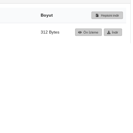
Boyut
Hepisini indir
312 Bytes
Ön İzleme
İndir
Başa dön
TÜBİTAK ULAKBİM
Ulusal Akademik Ağ v
Merkezi
Cahit Arf Bilgi Merke
© 2018 Tüm Hakları 