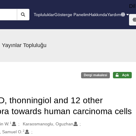
Dil
Topluluklar
Gösterge Panelim
Hakkında
Yardım
 Yayınlar Topluluğu
Dergi makalesi
Açık
D, thonningiol and 12 other
lora towards human carcinoma cells
1
in W.
Karaosmanoglu, Oguzhan
2
, Samuel O.