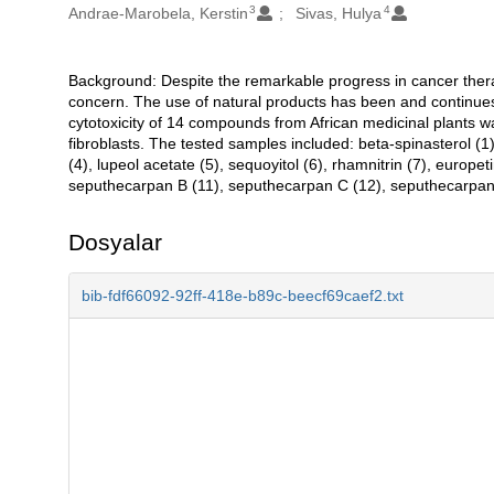
3
4
Andrae-Marobela, Kerstin
Sivas, Hulya
Background: Despite the remarkable progress in cancer therapy
Açıklama
concern. The use of natural products has been and continues 
cytotoxicity of 14 compounds from African medicinal plants w
fibroblasts. The tested samples included: beta-spinasterol (1
(4), lupeol acetate (5), sequoyitol (6), rhamnitrin (7), europe
seputhecarpan B (11), seputhecarpan C (12), seputhecarpan
Dosyalar
bib-fdf66092-92ff-418e-b89c-beecf69caef2.txt