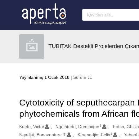
Ana sayfaya geç
TUBITAK Destekli Projelerden Çıkan
Yayınlanmış 1 Ocak 2018
| Sürüm v1
Cytotoxicity of seputhecarpan 
phytochemicals from African f
1
Oluşturanlar
Kuete, Victor
Ngnintedo, Dominique
Fotso, Ghisla
1
Ngadjui, Bonaventure T.
Keumedjio, Felix
Yeboah