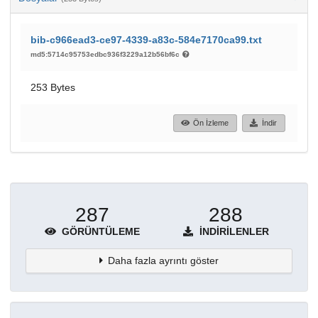
bib-c966ead3-ce97-4339-a83c-584e7170ca99.txt
md5:5714c95753edbc936f3229a12b56bf6c
253 Bytes
Ön İzleme
İndir
287
288
GÖRÜNTÜLEME
İNDIRILENLER
Daha fazla ayrıntı göster