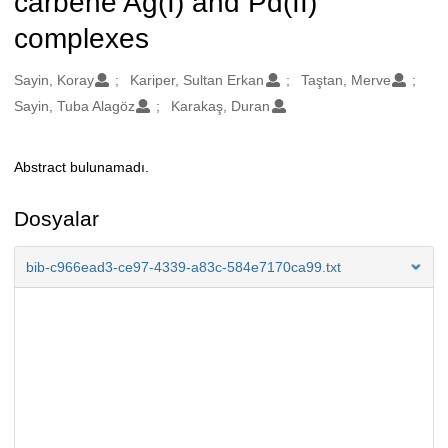
carbene Ag(I) and Pd(II)
complexes
Oluşturanlar
Sayin, Koray
Kariper, Sultan Erkan
Taştan, Merve
Sayin, Tuba Alagöz
Karakaş, Duran
Abstract bulunamadı.
Açıklama
Dosyalar
bib-c966ead3-ce97-4339-a83c-584e7170ca99.txt