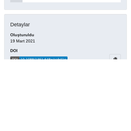
Detaylar
Oluşturuldu
19 Mart 2021
DOI
Kaynak türü
Dergi makalesi
Yayınlandığı dergi
Journal of Physics: Condensed Matter, 30(15), 155501,
2018.
Haklar
Creative Commons Attribution 4.0
International