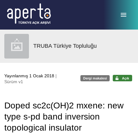
Ana sayfaya geç
TRUBA Türkiye Topluluğu
Yayınlanmış 1 Ocak 2018
|
Dergi makalesi
Açık
Sürüm v1
Doped sc2c(OH)2 mxene: new
type s-pd band inversion
topological insulator