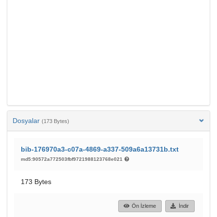
Dosyalar
(173 Bytes)
bib-176970a3-c07a-4869-a337-509a6a13731b.txt
md5:90572a772503fbf9721988123768e021
173 Bytes
Ön İzleme
İndir