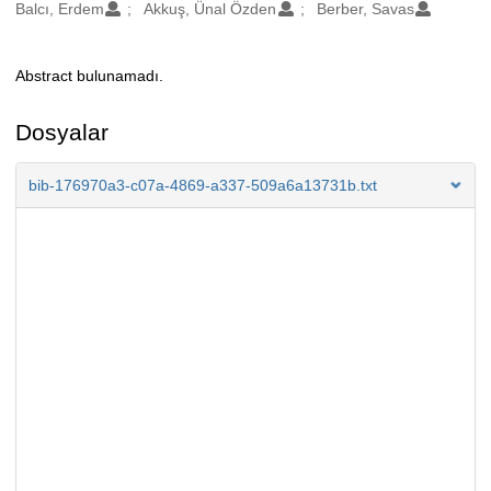
Oluşturanlar
Balcı, Erdem
Akkuş, Ünal Özden
Berber, Savas
Abstract bulunamadı.
Açıklama
Dosyalar
bib-176970a3-c07a-4869-a337-509a6a13731b.txt