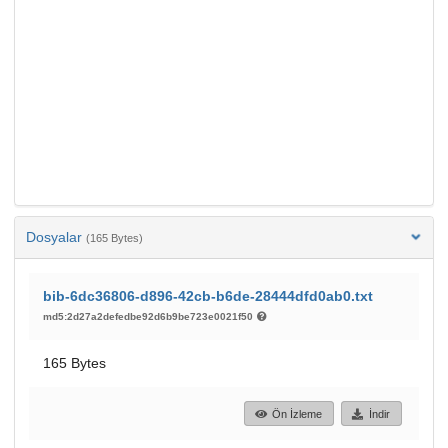
Dosyalar
(165 Bytes)
bib-6dc36806-d896-42cb-b6de-28444dfd0ab0.txt
md5:2d27a2defedbe92d6b9be723e0021f50
165 Bytes
Ön İzleme
İndir