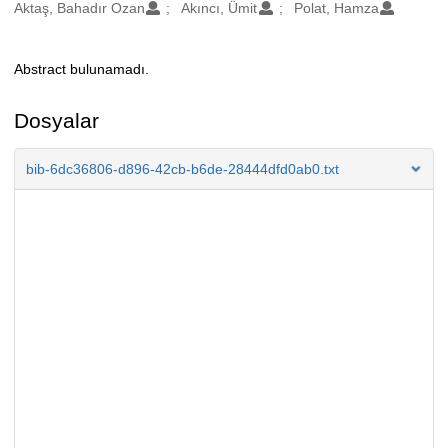
Oluşturanlar
Aktaş, Bahadır Ozan
Akıncı, Ümit
Polat, Hamza
Abstract bulunamadı.
Açıklama
Dosyalar
bib-6dc36806-d896-42cb-b6de-28444dfd0ab0.txt