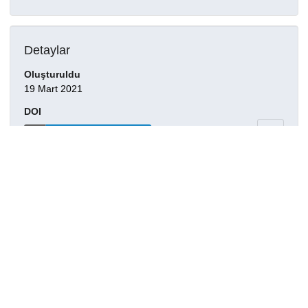
Detaylar
Oluşturuldu
19 Mart 2021
DOI
Kaynak türü
Dergi makalesi
Yayınlandığı dergi
Thin Solid Films, 562, 680-691, 2014.
Haklar
Creative Commons Attribution 4.0
International