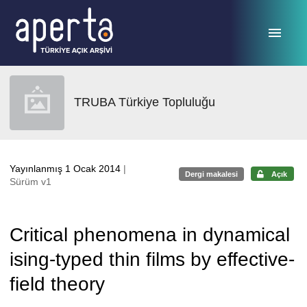
Ana sayfaya geç
TRUBA Türkiye Topluluğu
Yayınlanmış 1 Ocak 2014
|
Dergi makalesi
Açık
Sürüm v1
Critical phenomena in dynamical
ising-typed thin films by effective-
field theory