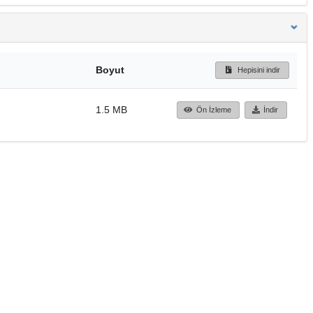
Boyut
Hepisini indir
1.5 MB
Ön İzleme
İndir
Başa dön
TÜBİTAK ULAKBİM
Ulusal Akademik Ağ v
Merkezi
Cahit Arf Bilgi Merke