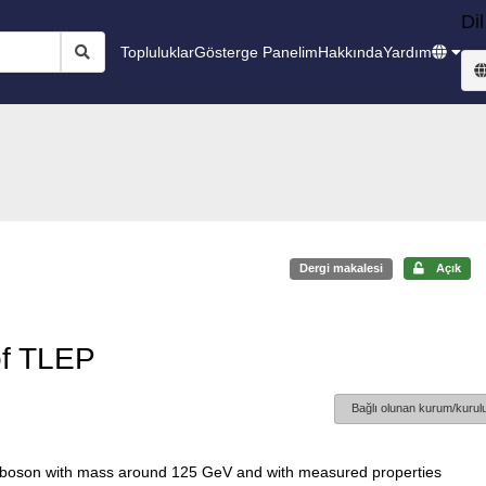
Dil
Topluluklar
Gösterge Panelim
Hakkında
Yardım
Dergi makalesi
Açık
 of TLEP
Bağlı olunan kurum/kurulu
boson with mass around 125 GeV and with measured properties