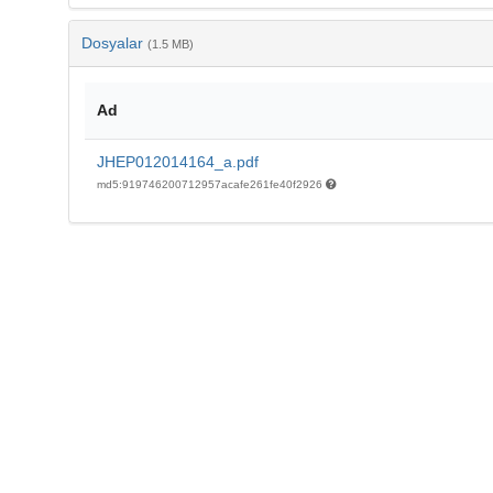
Dosyalar
(1.5 MB)
Ad
JHEP012014164_a.pdf
md5:919746200712957acafe261fe40f2926