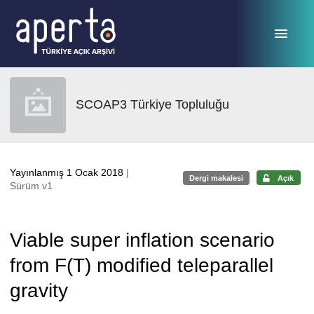
Ana sayfaya geç
SCOAP3 Türkiye Topluluğu
Yayınlanmış 1 Ocak 2018
|
Dergi makalesi
Açık
Sürüm v1
Viable super inflation scenario
from F(T) modified teleparallel
gravity