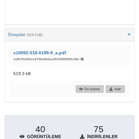
Dosyalar
(519.3 kB)
s10052-018-6199-9_a.pdf
md5:0f1383ee9736e9b2ac0610949465c98e
519.3 kB
Ön İzleme
İndir
40
75
GÖRÜNTÜLEME
İNDIRILENLER