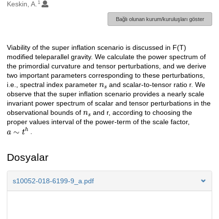
1
Oluşturanlar
Keskin, A.
Bağlı olunan kurum/kuruluşları göster
Viability of the super inflation scenario is discussed in F(T)
Açıklama
modified teleparallel gravity. We calculate the power spectrum of
the primordial curvature and tensor perturbations, and we derive
two important parameters corresponding to these perturbations,
n
s
i.e., spectral index parameter
and scalar-to-tensor ratio r. We
observe that the super inflation scenario provides a nearly scale
invariant power spectrum of scalar and tensor perturbations in the
n
s
observational bounds of
and r, according to choosing the
proper values interval of the power-term of the scale factor,
a
∼
t
h
.
Dosyalar
s10052-018-6199-9_a.pdf