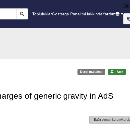
Dil
Topluluklar
Gösterge Panelim
Hakkında
Yardım
Dergi makalesi
Açık
rges of generic gravity in AdS
Bağlı olunan kurum/kurulu