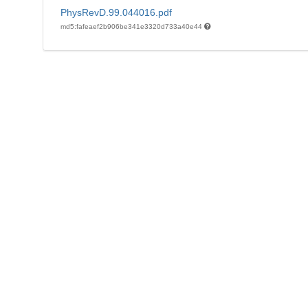
PhysRevD.99.044016.pdf
md5:fafeaef2b906be341e3320d733a40e44