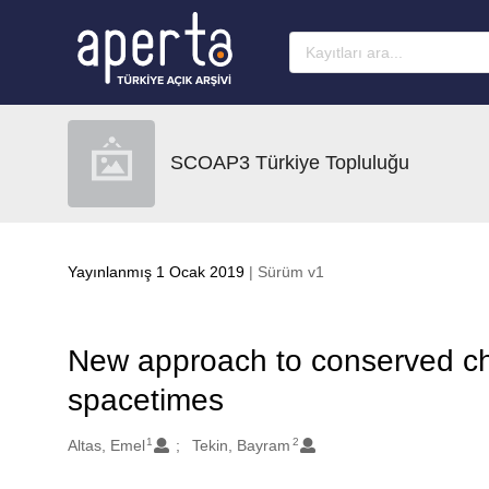
Ana sayfaya geç
SCOAP3 Türkiye Topluluğu
Yayınlanmış 1 Ocak 2019
| Sürüm v1
New approach to conserved cha
spacetimes
1
2
Oluşturanlar
Altas, Emel
Tekin, Bayram