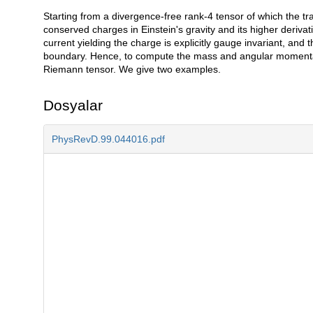
Starting from a divergence-free rank-4 tensor of which the tra
Açıklama
conserved charges in Einstein's gravity and its higher derivat
current yielding the charge is explicitly gauge invariant, and
boundary. Hence, to compute the mass and angular momenta 
Riemann tensor. We give two examples.
Dosyalar
PhysRevD.99.044016.pdf