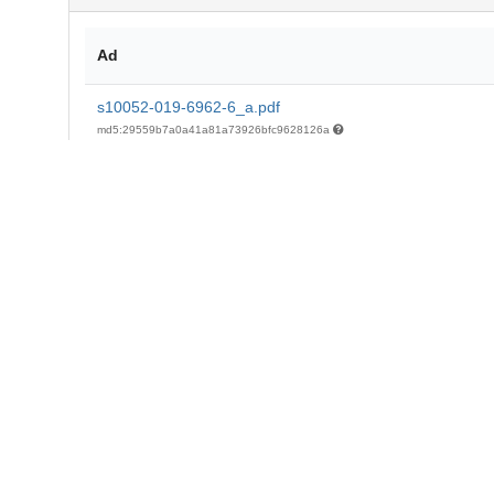
Ad
s10052-019-6962-6_a.pdf
md5:29559b7a0a41a81a73926bfc9628126a