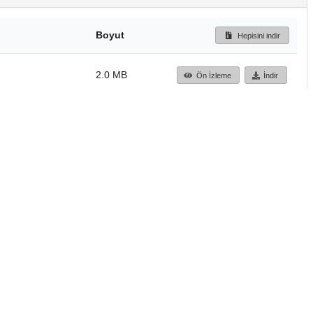
Boyut
Hepisini indir
2.0 MB
Ön İzleme
İndir
Başa dön
TÜBİTAK ULAKBİM
Ulusal Akademik Ağ v
Merkezi
Cahit Arf Bilgi Merke
© 2018 Tüm Hakları 