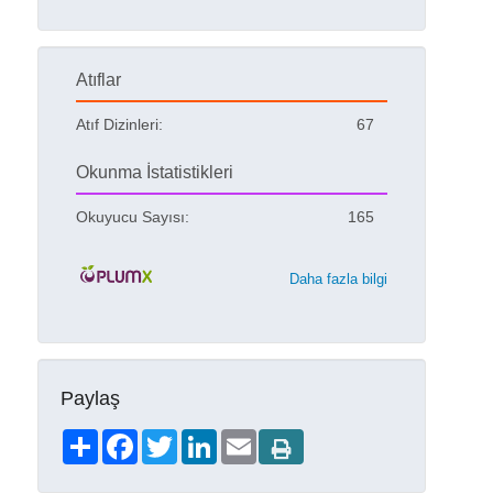
Atıflar
Atıf Dizinleri:
67
Okunma İstatistikleri
Okuyucu Sayısı:
165
Daha fazla bilgi
Paylaş
Share
Facebook
Twitter
LinkedIn
Email