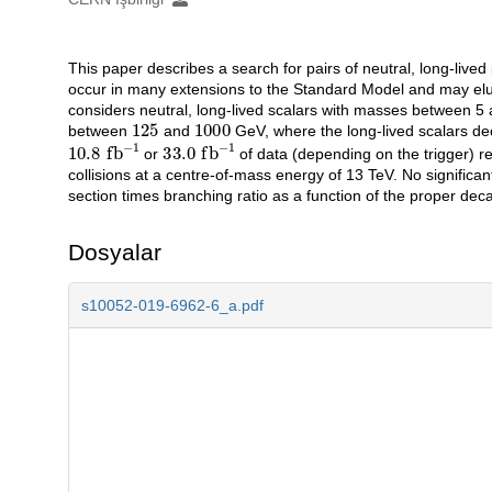
Oluşturanlar
This paper describes a search for pairs of neutral, long-lived
Açıklama
occur in many extensions to the Standard Model and may elu
considers neutral, long-lived scalars with masses between 
125
1000
between
and
GeV, where the long-lived scalars de
10.8
fb
−
1
33.0
fb
−
1
or
of data (depending on the trigger) r
collisions at a centre-of-mass energy of 13 TeV. No significa
section times branching ratio as a function of the proper decay
Dosyalar
s10052-019-6962-6_a.pdf