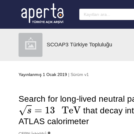
Ana sayfaya geç
SCOAP3 Türkiye Topluluğu
Yayınlanmış 1 Ocak 2019
| Sürüm v1
Search for long-lived neutral pa
s
=
13
TeV
that decay int
ATLAS calorimeter
1
CERN İşbirliği