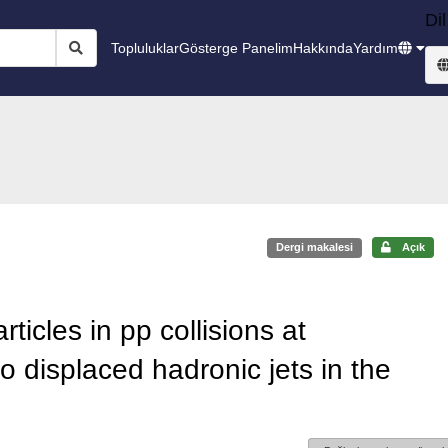
Dil
Topluluklar
Gösterge Panelim
Hakkında
Yardım
Dergi makalesi
Açık
rticles in pp collisions at
o displaced hadronic jets in the