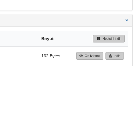
Boyut
Hepisini indir
162 Bytes
Ön İzleme
İndir
Başa dön
TÜBİTAK ULAKBİM
Ulusal Akademik Ağ v