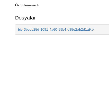
Öz bulunamadı.
Açıklama
Dosyalar
bib-3bedc25d-1091-4a60-88b4-e95e2ab2d1a9.txt