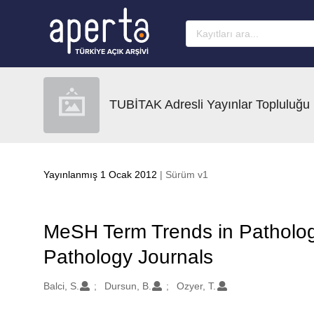
Ana sayfaya geç
TUBİTAK Adresli Yayınlar Topluluğu
Yayınlanmış 1 Ocak 2012
| Sürüm v1
MeSH Term Trends in Patholog
Pathology Journals
Oluşturanlar
Balci, S.
Dursun, B.
Ozyer, T.