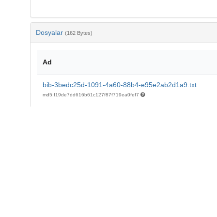
Dosyalar
(162 Bytes)
Ad
bib-3bedc25d-1091-4a60-88b4-e95e2ab2d1a9.txt
md5:f19de7dd616b61c127f87f719ea0fef7