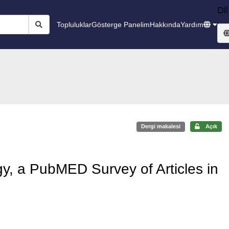
Dil
Topluluklar
Gösterge Panelim
Hakkında
Yardım
Dergi makalesi
Açık
y, a PubMED Survey of Articles in