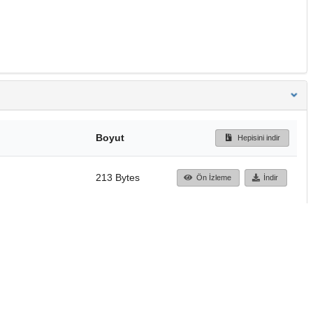
Boyut
Hepisini indir
213 Bytes
Ön İzleme
İndir
Başa dön