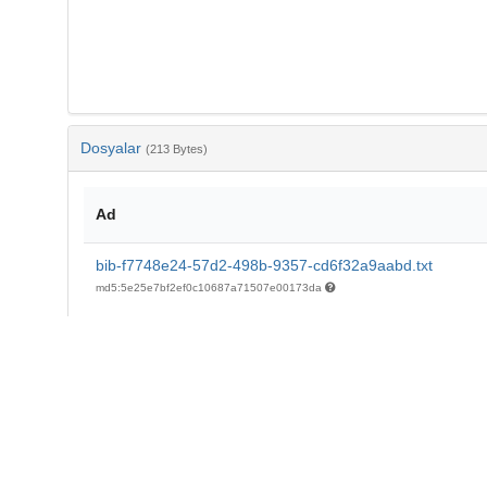
Dosyalar
(213 Bytes)
Ad
bib-f7748e24-57d2-498b-9357-cd6f32a9aabd.txt
md5:5e25e7bf2ef0c10687a71507e00173da