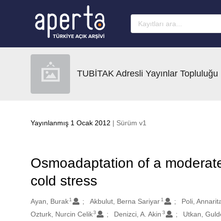
Ana sayfaya geç
TUBİTAK Adresli Yayınlar Topluluğu
Yayınlanmış 1 Ocak 2012
| Sürüm v1
Osmoadaptation of a moderatel
cold stress
1
1
Oluşturanlar
Ayan, Burak
Akbulut, Berna Sariyar
Poli, Annarit
3
3
Ozturk, Nurcin Celik
Denizci, A. Akin
Utkan, Gul