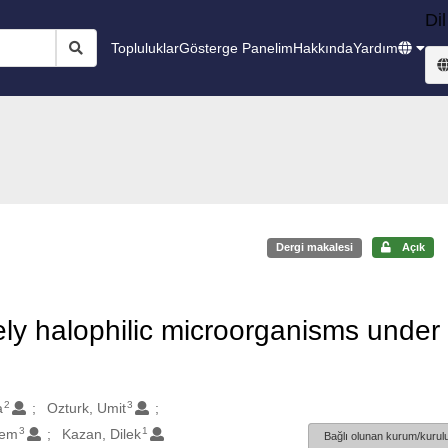
Dil
Topluluklar
Gösterge Panelim
Hakkında
Yardım
Dergi makalesi
Açık
y halophilic microorganisms under
2
3
a
Ozturk, Umit
3
1
dem
Kazan, Dilek
Bağlı olunan kurum/kurulu