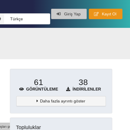
Giriş Yap
Kayıt Ol
Türkçe
61
38
GÖRÜNTÜLEME
İNDIRILENLER
Daha fazla ayrıntı göster
Topluluklar
şları göster