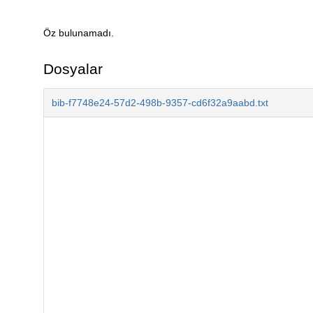
Öz bulunamadı.
Açıklama
Dosyalar
bib-f7748e24-57d2-498b-9357-cd6f32a9aabd.txt