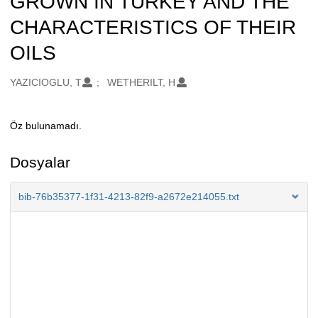
GROWN IN TURKEY AND THE
CHARACTERISTICS OF THEIR
OILS
Oluşturanlar
YAZICIOGLU, T
WETHERILT, H
Öz bulunamadı.
Açıklama
Dosyalar
bib-76b35377-1f31-4213-82f9-a2672e214055.txt