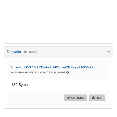
Dosyalar
(189 Bytes)
bib-76b35377-1f31-4213-82f9-a2672e214055.txt
md5:df3046db5f63924a51e0724236fad4d9
189 Bytes
Ön İzleme
İndir