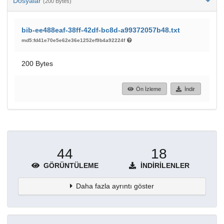
Dosyalar
(200 Bytes)
bib-ee488eaf-38ff-42df-bc8d-a99372057b48.txt
md5:fd41e70e5e62e36e1252ef9b4a92224f
200 Bytes
Ön İzleme
İndir
44
18
GÖRÜNTÜLEME
İNDIRILENLER
Daha fazla ayrıntı göster