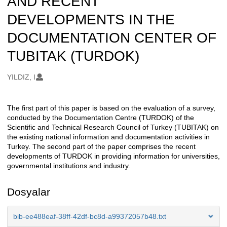
AND RECENT
DEVELOPMENTS IN THE
DOCUMENTATION CENTER OF
TUBITAK (TURDOK)
Oluşturanlar
YILDIZ, I
The first part of this paper is based on the evaluation of a survey,
Açıklama
conducted by the Documentation Centre (TURDOK) of the
Scientific and Technical Research Council of Turkey (TUBITAK) on
the existing national information and documentation activities in
Turkey. The second part of the paper comprises the recent
developments of TURDOK in providing information for universities,
governmental institutions and industry.
Dosyalar
bib-ee488eaf-38ff-42df-bc8d-a99372057b48.txt