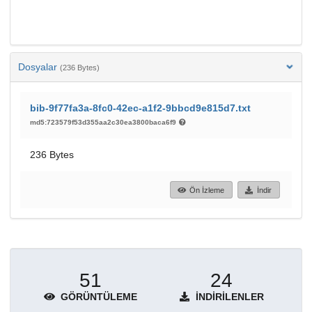
Dosyalar
(236 Bytes)
bib-9f77fa3a-8fc0-42ec-a1f2-9bbcd9e815d7.txt
md5:723579f53d355aa2c30ea3800baca6f9
236 Bytes
Ön İzleme
İndir
51
24
GÖRÜNTÜLEME
İNDIRILENLER