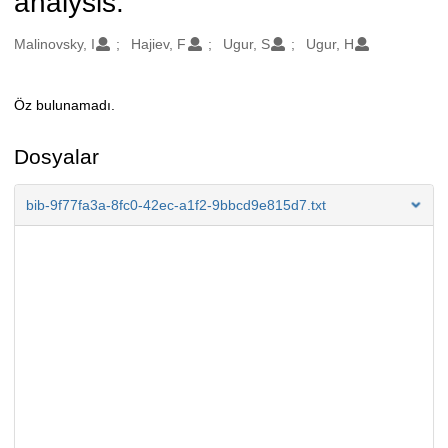
analysis.
Oluşturanlar
Malinovsky, I
Hajiev, F
Ugur, S
Ugur, H
Öz bulunamadı.
Açıklama
Dosyalar
bib-9f77fa3a-8fc0-42ec-a1f2-9bbcd9e815d7.txt