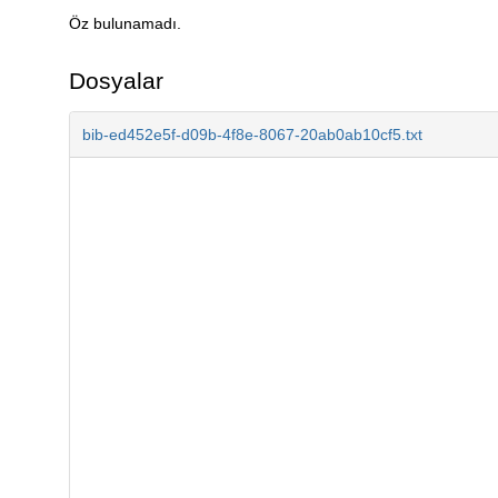
Öz bulunamadı.
Açıklama
Dosyalar
bib-ed452e5f-d09b-4f8e-8067-20ab0ab10cf5.txt