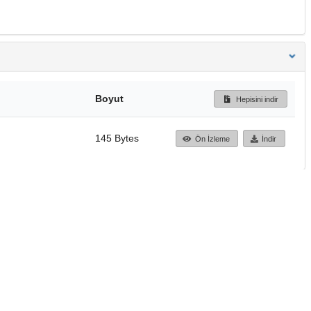
Boyut
Hepisini indir
145 Bytes
Ön İzleme
İndir
Başa dön
TÜBİTAK ULAKBİM