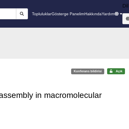
Dil
Topluluklar
Gösterge Panelim
Hakkında
Yardım
Konferans bildirisi
Açık
f-assembly in macromolecular