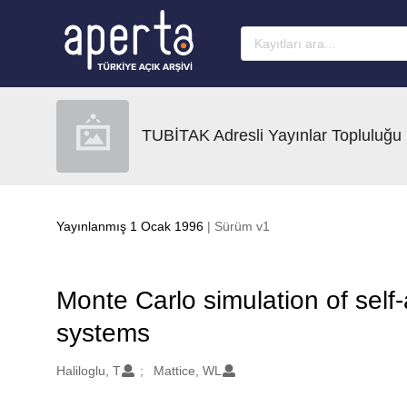
Ana sayfaya geç
TUBİTAK Adresli Yayınlar Topluluğu
Yayınlanmış 1 Ocak 1996
| Sürüm v1
Monte Carlo simulation of sel
systems
Oluşturanlar
Haliloglu, T
Mattice, WL