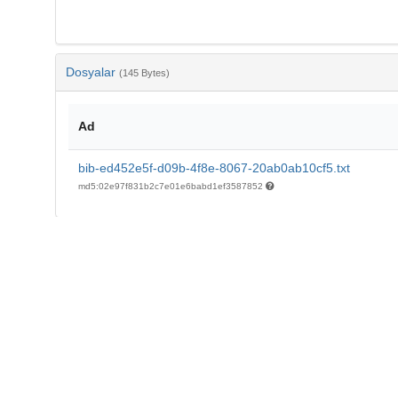
Dosyalar
(145 Bytes)
Ad
bib-ed452e5f-d09b-4f8e-8067-20ab0ab10cf5.txt
md5:02e97f831b2c7e01e6babd1ef3587852