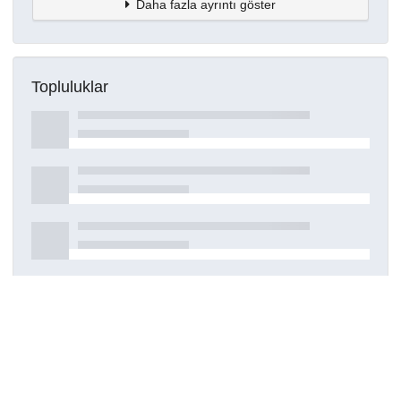
Daha fazla ayrıntı göster
Topluluklar
Detaylar
Oluşturuldu
16 Mart 2021