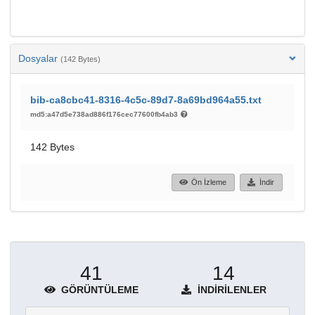
Dosyalar
(142 Bytes)
bib-ca8cbc41-8316-4c5c-89d7-8a69bd964a55.txt
md5:a47d5e738ad886f176cec77600fb4ab3
142 Bytes
Ön İzleme
İndir
41
14
GÖRÜNTÜLEME
İNDIRILENLER