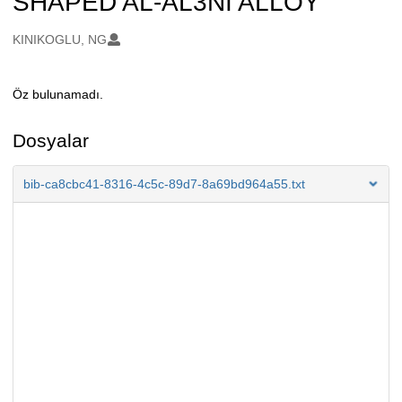
SHAPED AL-AL3NI ALLOY
Oluşturanlar
KINIKOGLU, NG
Öz bulunamadı.
Açıklama
Dosyalar
bib-ca8cbc41-8316-4c5c-89d7-8a69bd964a55.txt