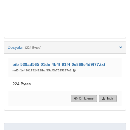
Dosyalar
(224 Bytes)
bib-539ad565-01de-4b4f-91f4-0c868c4d9f77.txt
md5:f1c4301792432fbaf35af0b7525267c2
224 Bytes
Ön İzleme
İndir