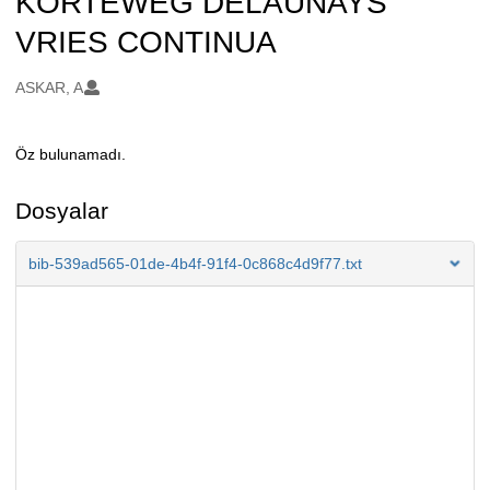
KORTEWEG DELAUNAYS
VRIES CONTINUA
Oluşturanlar
ASKAR, A
Öz bulunamadı.
Açıklama
Dosyalar
bib-539ad565-01de-4b4f-91f4-0c868c4d9f77.txt